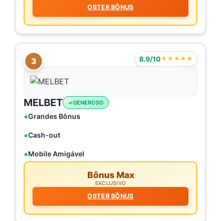
OBTER BÔNUS
8.9/10
★★★★★
3
MELBET
GENEROSO
Grandes Bônus
Cash-out
Mobile Amigável
Bônus Max
EXCLUSIVO
OBTER BÔNUS