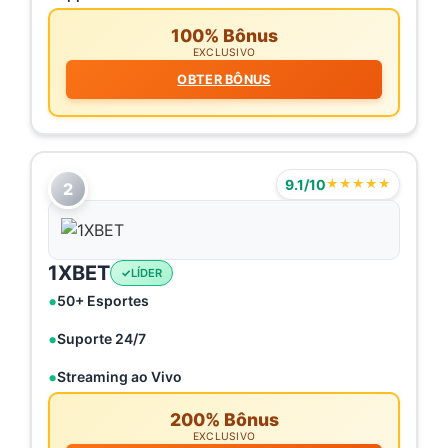
100% Bônus
EXCLUSIVO
OBTER BÔNUS
9.1/10
★★★★★
2
1XBET
LÍDER
50+ Esportes
Suporte 24/7
Streaming ao Vivo
200% Bônus
EXCLUSIVO