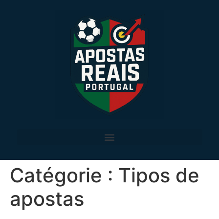
Catégorie :
Tipos de
apostas