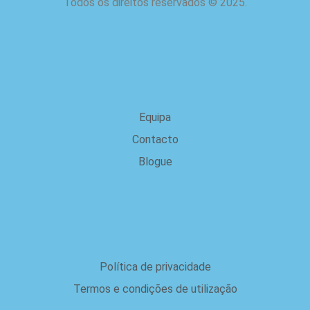
Todos os direitos reservados
©
2025.
sobre nós
Equipa
Contacto
Blogue
Legal
Política de privacidade
Termos e condições de utilização