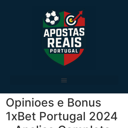
Opinioes e Bonus
1xBet Portugal 2024