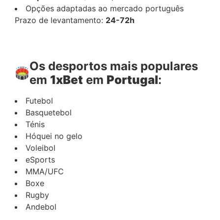
Opções adaptadas ao mercado português
Prazo de levantamento:
24-72h
Os desportos mais populares
🏟️
em
1xBet
em
Portugal
:
Futebol
Basquetebol
Ténis
Hóquei no gelo
Voleibol
eSports
MMA/UFC
Boxe
Rugby
Andebol