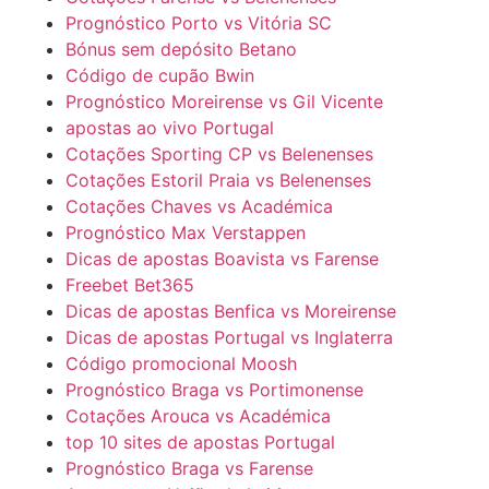
Prognóstico Porto vs Vitória SC
Bónus sem depósito Betano
Código de cupão Bwin
Prognóstico Moreirense vs Gil Vicente
apostas ao vivo Portugal
Cotações Sporting CP vs Belenenses
Cotações Estoril Praia vs Belenenses
Cotações Chaves vs Académica
Prognóstico Max Verstappen
Dicas de apostas Boavista vs Farense
Freebet Bet365
Dicas de apostas Benfica vs Moreirense
Dicas de apostas Portugal vs Inglaterra
Código promocional Moosh
Prognóstico Braga vs Portimonense
Cotações Arouca vs Académica
top 10 sites de apostas Portugal
Prognóstico Braga vs Farense