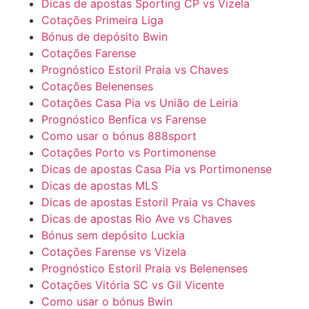
Dicas de apostas Sporting CP vs Vizela
Cotações Primeira Liga
Bónus de depósito Bwin
Cotações Farense
Prognóstico Estoril Praia vs Chaves
Cotações Belenenses
Cotações Casa Pia vs União de Leiria
Prognóstico Benfica vs Farense
Como usar o bónus 888sport
Cotações Porto vs Portimonense
Dicas de apostas Casa Pia vs Portimonense
Dicas de apostas MLS
Dicas de apostas Estoril Praia vs Chaves
Dicas de apostas Rio Ave vs Chaves
Bónus sem depósito Luckia
Cotações Farense vs Vizela
Prognóstico Estoril Praia vs Belenenses
Cotações Vitória SC vs Gil Vicente
Como usar o bónus Bwin