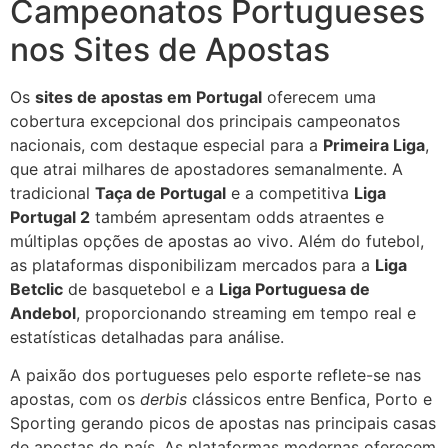
Campeonatos Portugueses
nos Sites de Apostas
Os
sites de apostas em Portugal
oferecem uma
cobertura excepcional dos principais campeonatos
nacionais, com destaque especial para a
Primeira Liga
,
que atrai milhares de apostadores semanalmente. A
tradicional
Taça de Portugal
e a competitiva
Liga
Portugal 2
também apresentam odds atraentes e
múltiplas opções de apostas ao vivo. Além do futebol,
as plataformas disponibilizam mercados para a
Liga
Betclic
de basquetebol e a
Liga Portuguesa de
Andebol
, proporcionando streaming em tempo real e
estatísticas detalhadas para análise.
A paixão dos portugueses pelo esporte reflete-se nas
apostas, com os
derbis
clássicos entre Benfica, Porto e
Sporting gerando picos de apostas nas principais casas
de apostas do país. As plataformas modernas oferecem