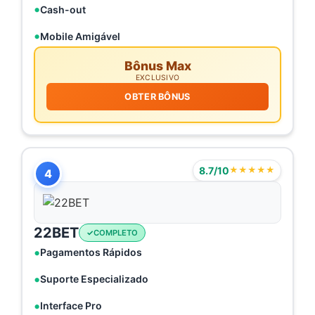
Cash-out
Mobile Amigável
Bônus Max
EXCLUSIVO
OBTER BÔNUS
8.7/10
★★★★★
4
22BET
COMPLETO
Pagamentos Rápidos
Suporte Especializado
Interface Pro