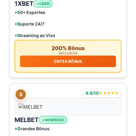
1XBET
LÍDER
50+ Esportes
Suporte 24/7
Streaming ao Vivo
200% Bônus
EXCLUSIVO
OBTER BÔNUS
8.9/10
★★★★★
3
MELBET
GENEROSO
Grandes Bônus