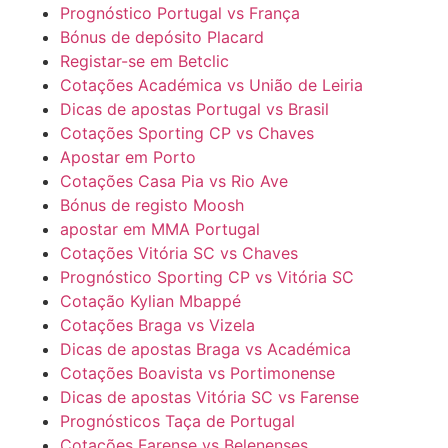
Prognóstico Portugal vs França
Bónus de depósito Placard
Registar-se em Betclic
Cotações Académica vs União de Leiria
Dicas de apostas Portugal vs Brasil
Cotações Sporting CP vs Chaves
Apostar em Porto
Cotações Casa Pia vs Rio Ave
Bónus de registo Moosh
apostar em MMA Portugal
Cotações Vitória SC vs Chaves
Prognóstico Sporting CP vs Vitória SC
Cotação Kylian Mbappé
Cotações Braga vs Vizela
Dicas de apostas Braga vs Académica
Cotações Boavista vs Portimonense
Dicas de apostas Vitória SC vs Farense
Prognósticos Taça de Portugal
Cotações Farense vs Belenenses