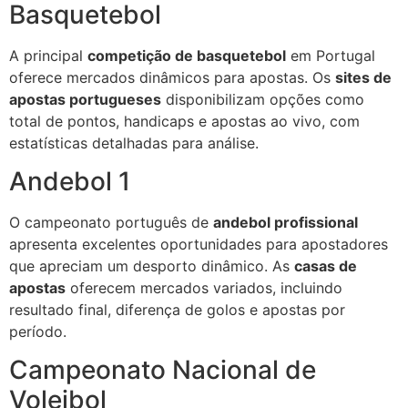
Basquetebol
A principal
competição de basquetebol
em Portugal
oferece mercados dinâmicos para apostas. Os
sites de
apostas portugueses
disponibilizam opções como
total de pontos, handicaps e apostas ao vivo, com
estatísticas detalhadas para análise.
Andebol 1
O campeonato português de
andebol profissional
apresenta excelentes oportunidades para apostadores
que apreciam um desporto dinâmico. As
casas de
apostas
oferecem mercados variados, incluindo
resultado final, diferença de golos e apostas por
período.
Campeonato Nacional de
Voleibol