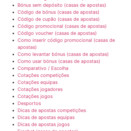
Bónus sem depósito (casas de apostas)
Código de bónus (casas de apostas)
Código de cupão (casas de apostas)
Código promocional (casas de apostas)
Código voucher (casas de apostas)
Como inserir código promocional (casas de
apostas)
Como levantar bónus (casas de apostas)
Como usar bónus (casas de apostas)
Comparativo / Escolha
Cotações competições
Cotações equipas
Cotações jogadores
Cotações jogos
Desportos
Dicas de apostas competições
Dicas de apostas equipas
Dicas de apostas jogos