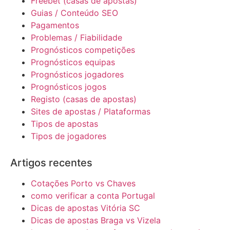
Freebet (casas de apostas)
Guias / Conteúdo SEO
Pagamentos
Problemas / Fiabilidade
Prognósticos competições
Prognósticos equipas
Prognósticos jogadores
Prognósticos jogos
Registo (casas de apostas)
Sites de apostas / Plataformas
Tipos de apostas
Tipos de jogadores
Artigos recentes
Cotações Porto vs Chaves
como verificar a conta Portugal
Dicas de apostas Vitória SC
Dicas de apostas Braga vs Vizela