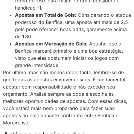
torno de 1.50. Para maior retorno, considere o
handicap -1.
Apostas em Total de Gols:
Considerando o ataque
poderoso do Benfica, uma aposta em mais de 2.5
gols pode oferecer boas odds, geralmente acima
de 1.80.
Apostas em Marcação de Gols:
Apostar que o
Benfica marcará primeiro é uma boa estratégia,
visto que eles costumam iniciar os jogos com
grande intensidade.
Por último, mas não menos importante, lembre-se de
que todas as apostas envolvem riscos. É fundamental
apostar com responsabilidade e não exceder seu
orçamento. Analise sempre as odds e escolha as
melhores oportunidades de apostas. Com essas dicas,
você estará mais bem preparado para fazer suas
apostas no emocionante confronto entre Benfica e
Moreirense.