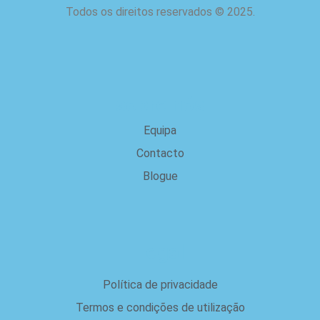
Todos os direitos reservados
©
2025.
sobre nós
Equipa
Contacto
Blogue
Legal
Política de privacidade
Termos e condições de utilização