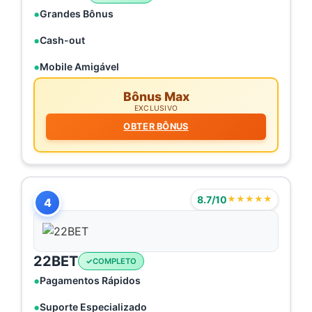
Grandes Bônus
Cash-out
Mobile Amigável
Bônus Max
EXCLUSIVO
OBTER BÔNUS
8.7/10
★★★★★
4
22BET
COMPLETO
Pagamentos Rápidos
Suporte Especializado