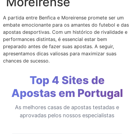
Moreirense
A partida entre Benfica e Moreirense promete ser um
embate emocionante para os amantes do futebol e das
apostas desportivas. Com um histórico de rivalidade e
performances distintas, é essencial estar bem
preparado antes de fazer suas apostas. A seguir,
apresentamos dicas valiosas para maximizar suas
chances de sucesso.
Top 4 Sites de
Apostas em Portugal
As melhores casas de apostas testadas e
aprovadas pelos nossos especialistas