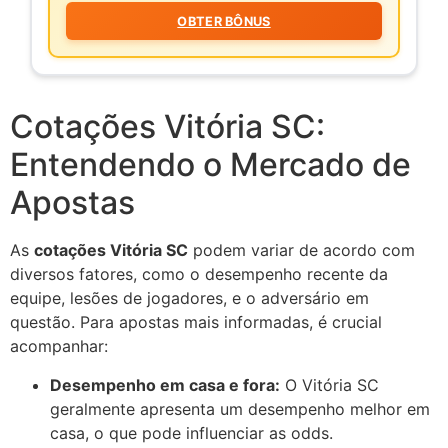
OBTER BÔNUS
Cotações Vitória SC:
Entendendo o Mercado de
Apostas
As
cotações Vitória SC
podem variar de acordo com
diversos fatores, como o desempenho recente da
equipe, lesões de jogadores, e o adversário em
questão. Para apostas mais informadas, é crucial
acompanhar:
Desempenho em casa e fora:
O Vitória SC
geralmente apresenta um desempenho melhor em
casa, o que pode influenciar as odds.