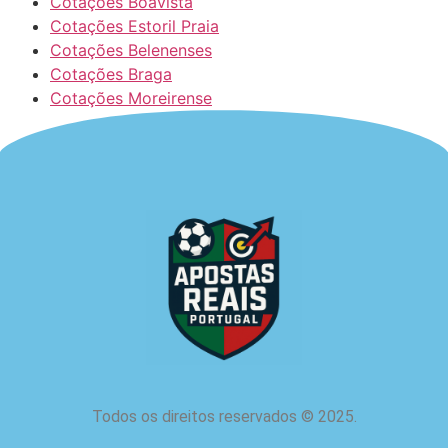
Cotações Boavista
Cotações Estoril Praia
Cotações Belenenses
Cotações Braga
Cotações Moreirense
Todos os direitos reservados
©
2025.