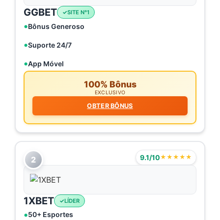
GGBET
SITE N°1
Bônus Generoso
Suporte 24/7
App Móvel
100% Bônus
EXCLUSIVO
OBTER BÔNUS
9.1/10
★★★★★
2
1XBET
LÍDER
50+ Esportes