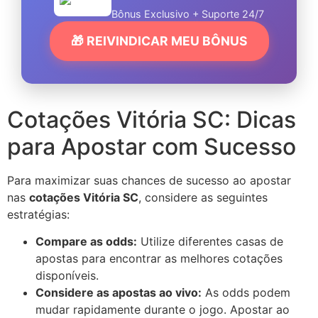
Bônus Exclusivo + Suporte 24/7
🎁 REIVINDICAR MEU BÔNUS
Cotações Vitória SC: Dicas
para Apostar com Sucesso
Para maximizar suas chances de sucesso ao apostar
nas
cotações Vitória SC
, considere as seguintes
estratégias:
Compare as odds:
Utilize diferentes casas de
apostas para encontrar as melhores cotações
disponíveis.
Considere as apostas ao vivo:
As odds podem
mudar rapidamente durante o jogo. Apostar ao