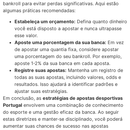
bankroll para evitar perdas significativas. Aqui estão
algumas práticas recomendadas:
Estabeleça um orçamento:
Defina quanto dinheiro
você está disposto a apostar e nunca ultrapasse
esse valor.
Aposte uma porcentagem da sua banca:
Em vez
de apostar uma quantia fixa, considere apostar
uma porcentagem do seu bankroll. Por exemplo,
aposte 1-2% da sua banca em cada aposta.
Registre suas apostas:
Mantenha um registro de
todas as suas apostas, incluindo valores, odds e
resultados. Isso ajudará a identificar padrões e
ajustar suas estratégias.
Em conclusão, as
estratégias de apostas desportivas
Portugal
envolvem uma combinação de conhecimento
do esporte e uma gestão eficaz da banca. Ao seguir
estas diretrizes e manter-se disciplinado, você poderá
aumentar suas chances de sucesso nas apostas