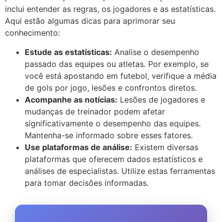
inclui entender as regras, os jogadores e as estatísticas.
Aqui estão algumas dicas para aprimorar seu
conhecimento:
Estude as estatísticas:
Analise o desempenho
passado das equipes ou atletas. Por exemplo, se
você está apostando em futebol, verifique a média
de gols por jogo, lesões e confrontos diretos.
Acompanhe as notícias:
Lesões de jogadores e
mudanças de treinador podem afetar
significativamente o desempenho das equipes.
Mantenha-se informado sobre esses fatores.
Use plataformas de análise:
Existem diversas
plataformas que oferecem dados estatísticos e
análises de especialistas. Utilize estas ferramentas
para tomar decisões informadas.