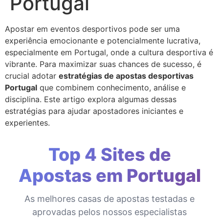
Portugal
Apostar em eventos desportivos pode ser uma
experiência emocionante e potencialmente lucrativa,
especialmente em Portugal, onde a cultura desportiva é
vibrante. Para maximizar suas chances de sucesso, é
crucial adotar
estratégias de apostas desportivas
Portugal
que combinem conhecimento, análise e
disciplina. Este artigo explora algumas dessas
estratégias para ajudar apostadores iniciantes e
experientes.
Top 4 Sites de
Apostas em Portugal
As melhores casas de apostas testadas e
aprovadas pelos nossos especialistas