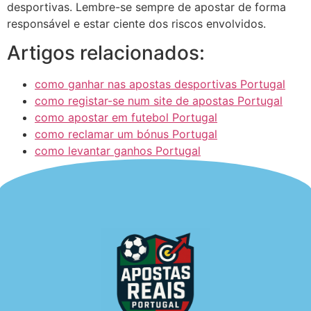
desportivas. Lembre-se sempre de apostar de forma
responsável e estar ciente dos riscos envolvidos.
Artigos relacionados:
como ganhar nas apostas desportivas Portugal
como registar-se num site de apostas Portugal
como apostar em futebol Portugal
como reclamar um bónus Portugal
como levantar ganhos Portugal