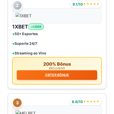
9.1/10
★★★★★
2
1XBET
LÍDER
50+ Esportes
Suporte 24/7
Streaming ao Vivo
200% Bônus
EXCLUSIVO
OBTER BÔNUS
8.9/10
★★★★★
3