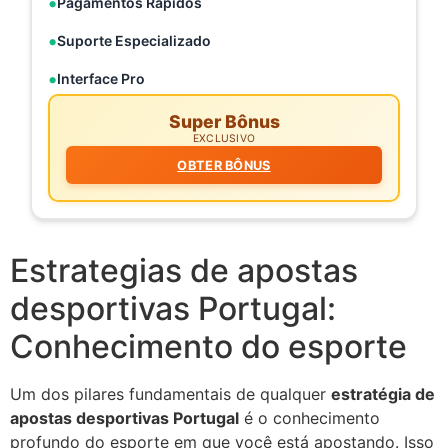
Pagamentos Rápidos
Suporte Especializado
Interface Pro
Super Bônus
EXCLUSIVO
OBTER BÔNUS
Estrategias de apostas
desportivas Portugal:
Conhecimento do esporte
Um dos pilares fundamentais de qualquer
estratégia de
apostas desportivas Portugal
é o conhecimento
profundo do esporte em que você está apostando. Isso