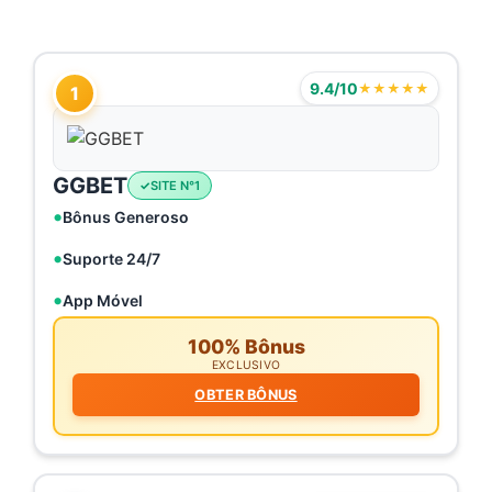
9.4/10
★★★★★
1
GGBET
SITE N°1
Bônus Generoso
Suporte 24/7
App Móvel
100% Bônus
EXCLUSIVO
OBTER BÔNUS