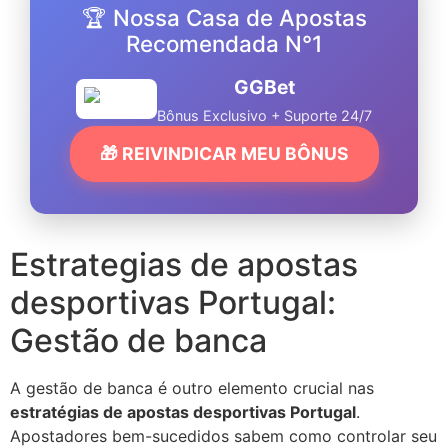
🏆 Nossa Casa de Apostas
Recomendada N°1
GGBet
Bônus Exclusivo + Suporte 24/7
🎁 REIVINDICAR MEU BÔNUS
Estrategias de apostas
desportivas Portugal:
Gestão de banca
A gestão de banca é outro elemento crucial nas
estratégias de apostas desportivas Portugal
.
Apostadores bem-sucedidos sabem como controlar seu