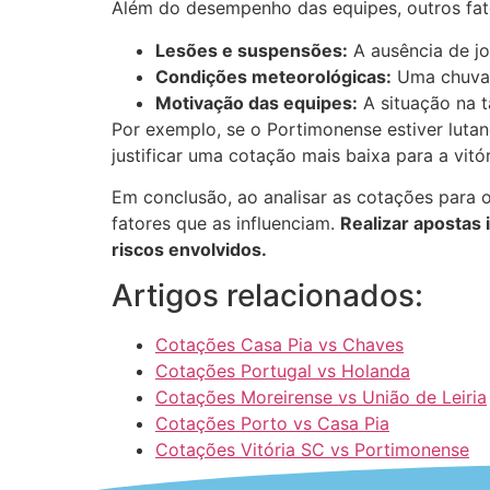
Além do desempenho das equipes, outros fat
Lesões e suspensões:
A ausência de j
Condições meteorológicas:
Uma chuva f
Motivação das equipes:
A situação na t
Por exemplo, se o Portimonense estiver lut
justificar uma cotação mais baixa para a vitór
Em conclusão, ao analisar as cotações para 
fatores que as influenciam.
Realizar apostas
riscos envolvidos.
Artigos relacionados:
Cotações Casa Pia vs Chaves
Cotações Portugal vs Holanda
Cotações Moreirense vs União de Leiria
Cotações Porto vs Casa Pia
Cotações Vitória SC vs Portimonense