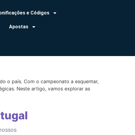
onificações e Códigos
Apostas
odo o país. Com o campeonato a esquentar,
égicas. Neste artigo, vamos explorar as
tugal
 nossos