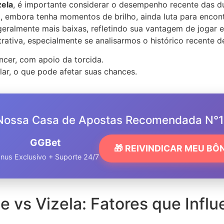
zela
, é importante considerar o desempenho recente das 
, embora tenha momentos de brilho, ainda luta para encont
geralmente mais baixas, refletindo sua vantagem de jogar
ativa, especialmente se analisarmos o histórico recente de
cer, com apoio da torcida.
ar, o que pode afetar suas chances.
Nossa Casa de Apostas Recomendada N°1
GGBet
🎁 REIVINDICAR MEU BÔ
nus Exclusivo + Suporte 24/7
 vs Vizela: Fatores que Infl