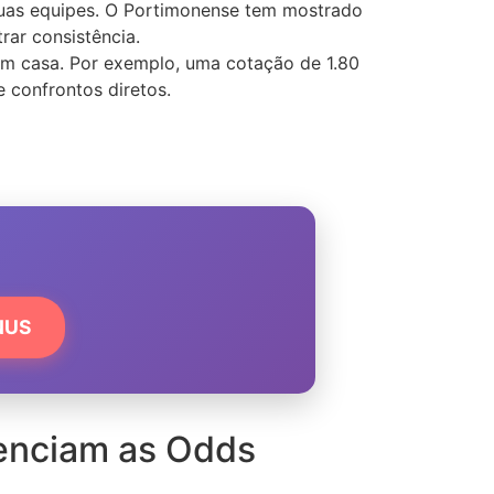
duas equipes. O Portimonense tem mostrado
rar consistência.
 em casa. Por exemplo, uma cotação de 1.80
 confrontos diretos.
NUS
uenciam as Odds