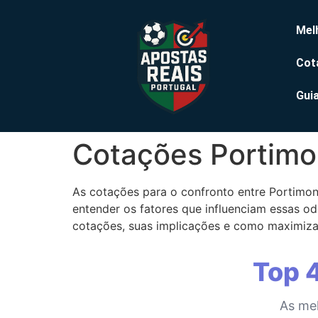
Mel
Cot
Gui
Cotações Portimo
As cotações para o confronto entre Portimo
entender os fatores que influenciam essas od
cotações, suas implicações e como maximiza
Top 
As mel