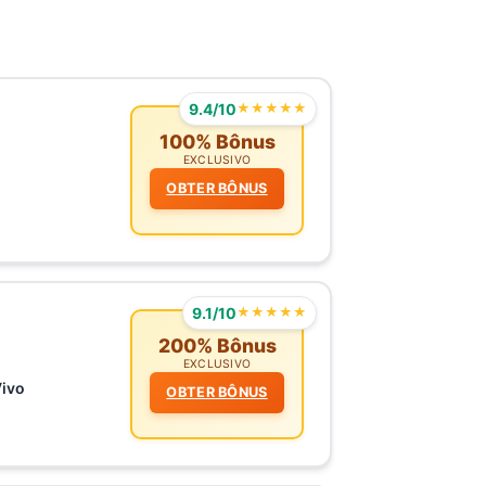
9.4/10
★★★★★
100% Bônus
EXCLUSIVO
OBTER BÔNUS
9.1/10
★★★★★
200% Bônus
EXCLUSIVO
Vivo
OBTER BÔNUS