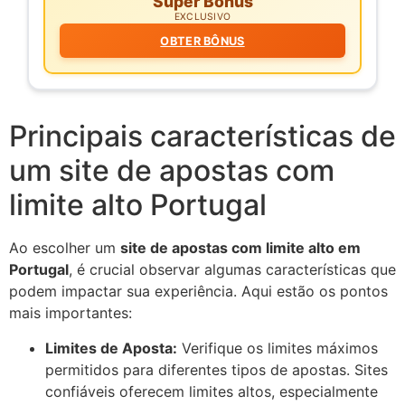
Super Bônus
EXCLUSIVO
OBTER BÔNUS
Principais características de
um site de apostas com
limite alto Portugal
Ao escolher um
site de apostas com limite alto em
Portugal
, é crucial observar algumas características que
podem impactar sua experiência. Aqui estão os pontos
mais importantes:
Limites de Aposta:
Verifique os limites máximos
permitidos para diferentes tipos de apostas. Sites
confiáveis oferecem limites altos, especialmente