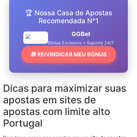
🏆 Nossa Casa de Apostas
Recomendada N°1
GGBet
Bônus Exclusivo + Suporte 24/7
🎁 REIVINDICAR MEU BÔNUS
Dicas para maximizar suas
apostas em sites de
apostas com limite alto
Portugal