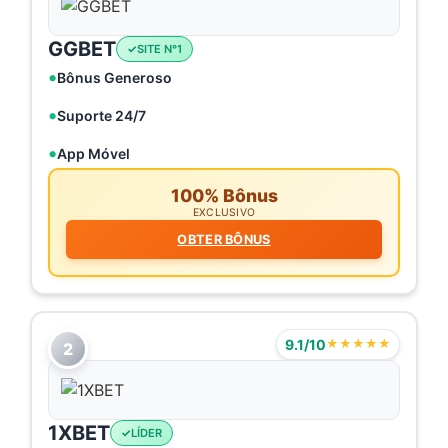
GGBET
SITE N°1
Bônus Generoso
Suporte 24/7
App Móvel
100% Bônus
EXCLUSIVO
OBTER BÔNUS
9.1/10
★★★★★
2
1XBET
LÍDER