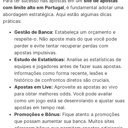
Para ter sucesso nas apostas em um
site de apostas
com limite alto em Portugal
, é fundamental adotar uma
abordagem estratégica. Aqui estão algumas dicas
práticas:
Gestão de Banca:
Estabeleça um orçamento e
respeite-o. Não aposte mais do que você pode
perder e evite tentar recuperar perdas com
apostas impulsivas.
Estudo de Estatísticas:
Analise as estatísticas de
equipes e jogadores antes de fazer suas apostas.
Informações como forma recente, lesões e
histórico de confrontos diretos são cruciais.
Apostas em Live:
Aproveite as apostas ao vivo
para obter melhores odds. Você pode avaliar
como um jogo está se desenrolando e ajustar suas
apostas em tempo real.
Promoções e Bônus:
Fique atento a promoções
que possam aumentar sua banca. Muitos sites
oferecem bônus que permitem apostas adicionais