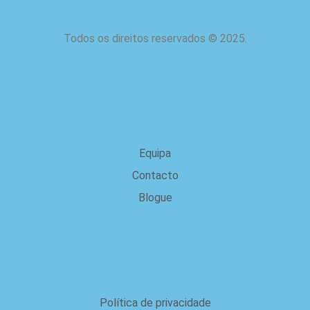
Todos os direitos reservados
©
2025.
sobre nós
Equipa
Contacto
Blogue
Legal
Política de privacidade