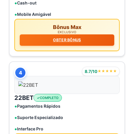
Cash-out
Mobile Amigável
Bônus Max
EXCLUSIVO
OBTER BÔNUS
8.7/10
★★★★★
4
22BET
COMPLETO
Pagamentos Rápidos
Suporte Especializado
Interface Pro