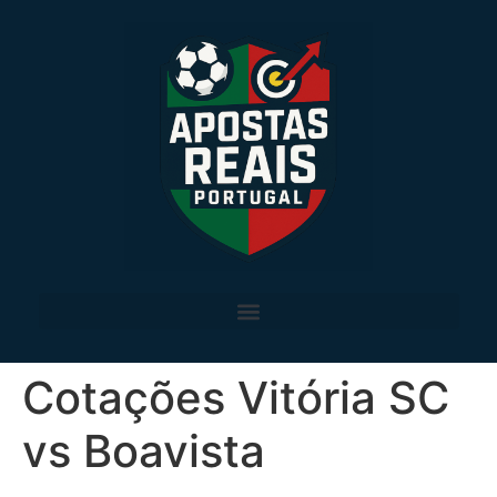
Cotações Vitória SC
vs Boavista