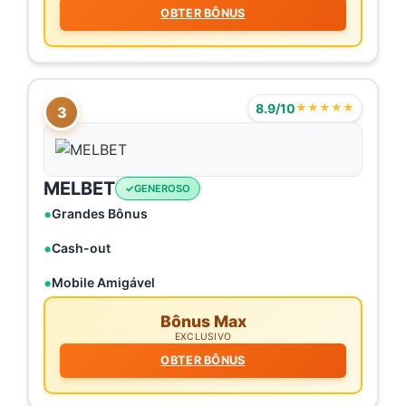
OBTER BÔNUS
8.9/10
★★★★★
3
MELBET
GENEROSO
Grandes Bônus
Cash-out
Mobile Amigável
Bônus Max
EXCLUSIVO
OBTER BÔNUS