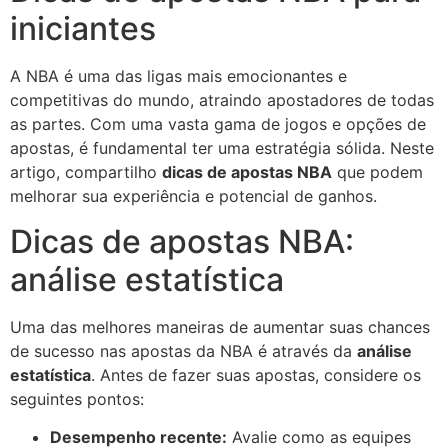
iniciantes
A NBA é uma das ligas mais emocionantes e
competitivas do mundo, atraindo apostadores de todas
as partes. Com uma vasta gama de jogos e opções de
apostas, é fundamental ter uma estratégia sólida. Neste
artigo, compartilho
dicas de apostas NBA
que podem
melhorar sua experiência e potencial de ganhos.
Dicas de apostas NBA:
análise estatística
Uma das melhores maneiras de aumentar suas chances
de sucesso nas apostas da NBA é através da
análise
estatística
. Antes de fazer suas apostas, considere os
seguintes pontos:
Desempenho recente:
Avalie como as equipes