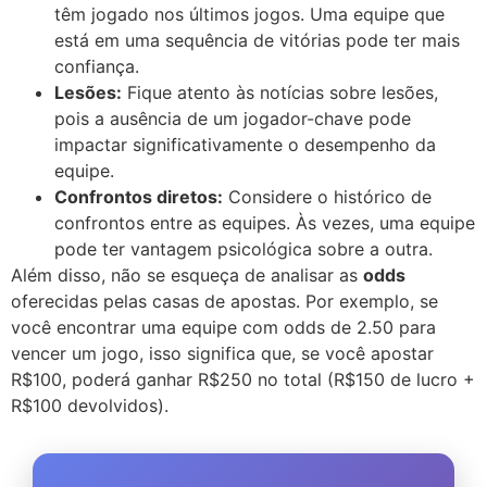
têm jogado nos últimos jogos. Uma equipe que
está em uma sequência de vitórias pode ter mais
confiança.
Lesões:
Fique atento às notícias sobre lesões,
pois a ausência de um jogador-chave pode
impactar significativamente o desempenho da
equipe.
Confrontos diretos:
Considere o histórico de
confrontos entre as equipes. Às vezes, uma equipe
pode ter vantagem psicológica sobre a outra.
Além disso, não se esqueça de analisar as
odds
oferecidas pelas casas de apostas. Por exemplo, se
você encontrar uma equipe com odds de 2.50 para
vencer um jogo, isso significa que, se você apostar
R$100, poderá ganhar R$250 no total (R$150 de lucro +
R$100 devolvidos).