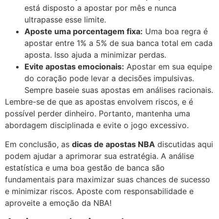
está disposto a apostar por mês e nunca
ultrapasse esse limite.
Aposte uma porcentagem fixa:
Uma boa regra é
apostar entre 1% a 5% de sua banca total em cada
aposta. Isso ajuda a minimizar perdas.
Evite apostas emocionais:
Apostar em sua equipe
do coração pode levar a decisões impulsivas.
Sempre baseie suas apostas em análises racionais.
Lembre-se de que as apostas envolvem riscos, e é
possível perder dinheiro. Portanto, mantenha uma
abordagem disciplinada e evite o jogo excessivo.
Em conclusão, as
dicas de apostas NBA
discutidas aqui
podem ajudar a aprimorar sua estratégia. A análise
estatística e uma boa gestão de banca são
fundamentais para maximizar suas chances de sucesso
e minimizar riscos. Aposte com responsabilidade e
aproveite a emoção da NBA!