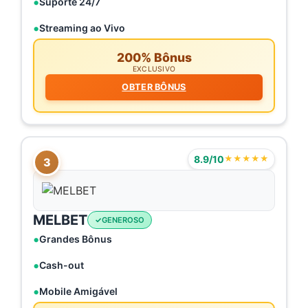
Suporte 24/7
Streaming ao Vivo
200% Bônus
EXCLUSIVO
OBTER BÔNUS
8.9/10
★★★★★
3
MELBET
GENEROSO
Grandes Bônus
Cash-out
Mobile Amigável