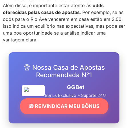
Além disso, é importante estar atento às
odds
oferecidas pelas casas de apostas
. Por exemplo, se as
odds para o Rio Ave vencerem em casa estão em 2.00,
isso indica um equilíbrio nas expectativas, mas pode ser
uma boa oportunidade se a análise indicar uma
vantagem clara.
🏆 Nossa Casa de Apostas
Recomendada N°1
GGBet
Bônus Exclusivo + Suporte 24/7
🎁 REIVINDICAR MEU BÔNUS