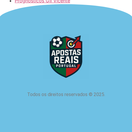
Prognósticos Gil Vicente
Todos os direitos reservados
©
2025.