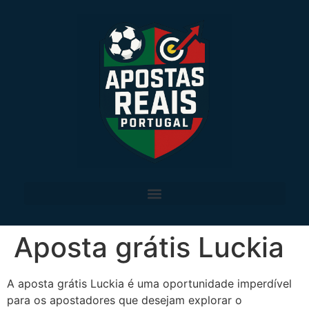
Aposta grátis Luckia
A aposta grátis Luckia é uma oportunidade imperdível
para os apostadores que desejam explorar o