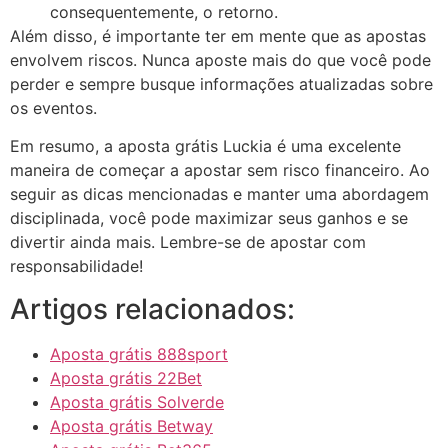
consequentemente, o retorno.
Além disso, é importante ter em mente que as apostas
envolvem riscos. Nunca aposte mais do que você pode
perder e sempre busque informações atualizadas sobre
os eventos.
Em resumo, a aposta grátis Luckia é uma excelente
maneira de começar a apostar sem risco financeiro. Ao
seguir as dicas mencionadas e manter uma abordagem
disciplinada, você pode maximizar seus ganhos e se
divertir ainda mais. Lembre-se de apostar com
responsabilidade!
Artigos relacionados:
Aposta grátis 888sport
Aposta grátis 22Bet
Aposta grátis Solverde
Aposta grátis Betway