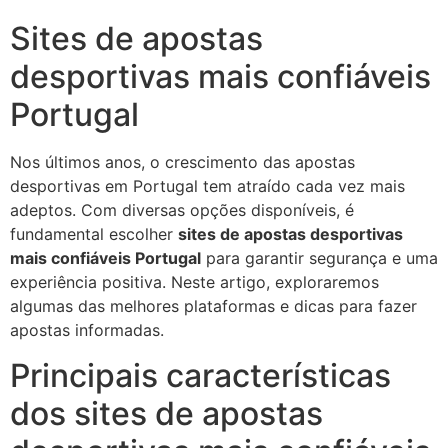
Sites de apostas
desportivas mais confiáveis
Portugal
Nos últimos anos, o crescimento das apostas
desportivas em Portugal tem atraído cada vez mais
adeptos. Com diversas opções disponíveis, é
fundamental escolher
sites de apostas desportivas
mais confiáveis Portugal
para garantir segurança e uma
experiência positiva. Neste artigo, exploraremos
algumas das melhores plataformas e dicas para fazer
apostas informadas.
Principais características
dos sites de apostas