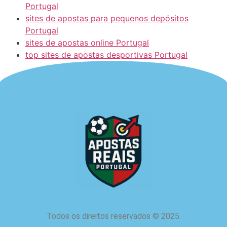
Portugal
sites de apostas para pequenos depósitos
Portugal
sites de apostas online Portugal
top sites de apostas desportivas Portugal
Todos os direitos reservados
©
2025.