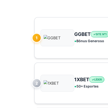
GGBET
SITE N°1
1
Bônus Generoso
1XBET
LÍDER
2
50+ Esportes