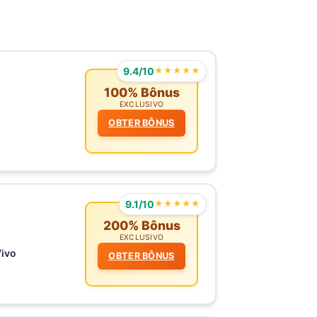
9.4/10
★★★★★
100% Bônus
EXCLUSIVO
OBTER BÔNUS
9.1/10
★★★★★
200% Bônus
EXCLUSIVO
Vivo
OBTER BÔNUS