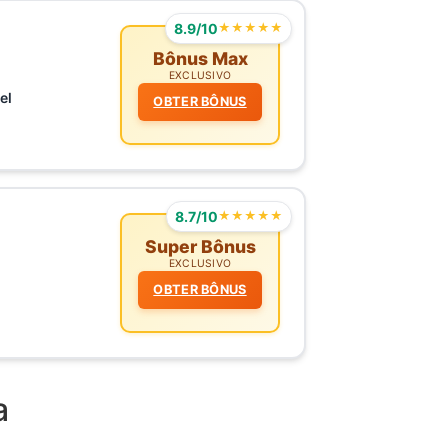
8.9/10
★★★★★
Bônus Max
EXCLUSIVO
el
OBTER BÔNUS
8.7/10
★★★★★
Super Bônus
EXCLUSIVO
OBTER BÔNUS
a