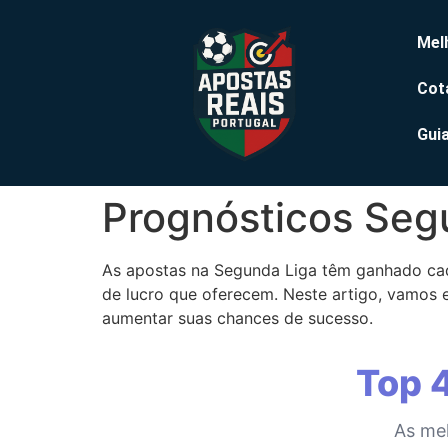
Mel
Cot
Gui
Prognósticos Seg
As apostas na Segunda Liga têm ganhado cad
de lucro que oferecem. Neste artigo, vamos 
aumentar suas chances de sucesso.
Top 
As mel