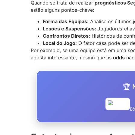
Quando se trata de realizar
prognósticos Se
estão alguns pontos-chave:
Forma das Equipas:
Analise os últimos j
Lesões e Suspensões:
Jogadores-chave
Confrontos Diretos:
Históricos de confr
Local do Jogo:
O fator casa pode ser d
Por exemplo, se uma equipe está em uma sequ
aposta interessante, mesmo que as
odds
não 
🏆 
Bô