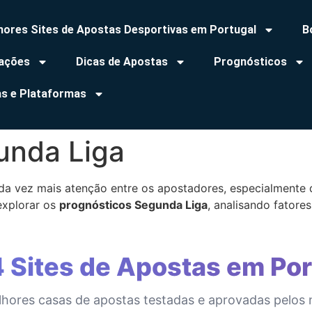
hores Sites de Apostas Desportivas em Portugal
B
ações
Dicas de Apostas
Prognósticos
as e Plataformas
unda Liga
a vez mais atenção entre os apostadores, especialmente 
explorar os
prognósticos Segunda Liga
, analisando fatore
4 Sites de Apostas em Por
hores casas de apostas testadas e aprovadas pelos