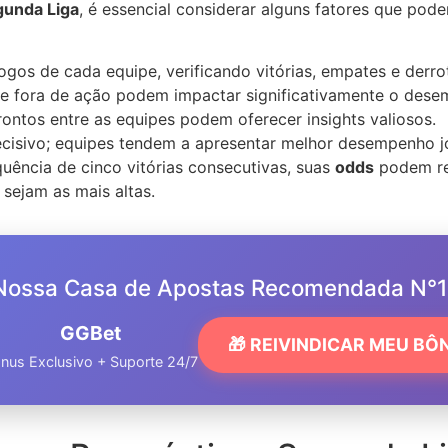
gunda Liga
, é essencial considerar alguns fatores que pode
ogos de cada equipe, verificando vitórias, empates e derro
 fora de ação podem impactar significativamente o dese
ontos entre as equipes podem oferecer insights valiosos.
ecisivo; equipes tendem a apresentar melhor desempenho 
ência de cinco vitórias consecutivas, suas
odds
podem ref
sejam as mais altas.
Nossa Casa de Apostas Recomendada N°1
GGBet
🎁 REIVINDICAR MEU BÔ
nus Exclusivo + Suporte 24/7