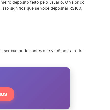
meiro depósito feito pelo usuário. O valor do
sso significa que se você depositar R$100,
em ser cumpridos antes que você possa retirar
NUS