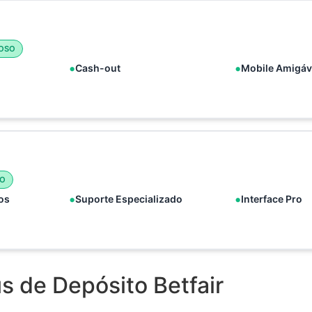
OSO
Cash-out
Mobile Amigáv
TO
os
Suporte Especializado
Interface Pro
 de Depósito Betfair