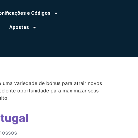
onificações e Códigos
Apostas
o uma variedade de bónus para atrair novos
celente oportunidade para maximizar seus
ito.
tugal
 nossos