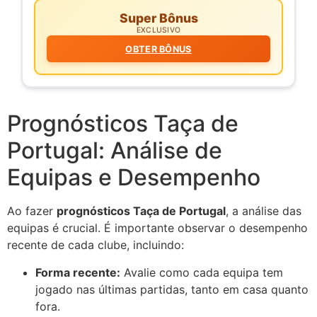
Super Bônus
EXCLUSIVO
OBTER BÔNUS
Prognósticos Taça de
Portugal: Análise de
Equipas e Desempenho
Ao fazer
prognósticos Taça de Portugal
, a análise das
equipas é crucial. É importante observar o desempenho
recente de cada clube, incluindo:
Forma recente:
Avalie como cada equipa tem
jogado nas últimas partidas, tanto em casa quanto
fora.