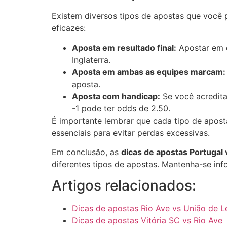
Existem diversos tipos de apostas que você p
eficazes:
Aposta em resultado final:
Apostar em q
Inglaterra.
Aposta em ambas as equipes marcam:
aposta.
Aposta com handicap:
Se você acredita
-1 pode ter odds de 2.50.
É importante lembrar que cada tipo de apos
essenciais para evitar perdas excessivas.
Em conclusão, as
dicas de apostas Portugal 
diferentes tipos de apostas. Mantenha-se in
Artigos relacionados:
Dicas de apostas Rio Ave vs União de Le
Dicas de apostas Vitória SC vs Rio Ave