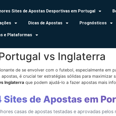
hores Sites de Apostas Desportivas em Portugal
B
ações
Dicas de Apostas
Prognósticos
as e Plataformas
Portugal vs Inglaterra
nante de se envolver com o futebol, especialmente em par
 apostas, é crucial ter estratégias sólidas para maximizar
s Inglaterra
que podem ajudá-lo a fazer apostas mais info
4 Sites de Apostas em Por
hores casas de apostas testadas e aprovadas pelos