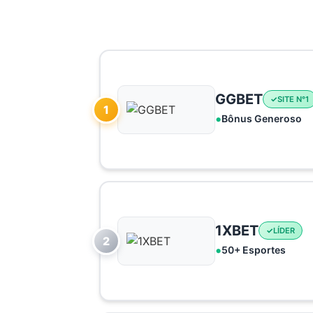
GGBET
SITE N°1
1
Bônus Generoso
1XBET
LÍDER
2
50+ Esportes