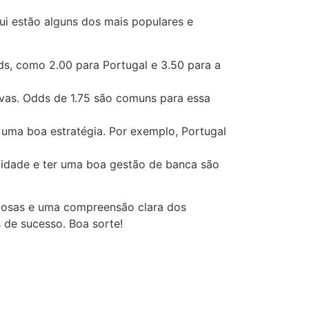
ui estão alguns dos mais populares e
s, como 2.00 para Portugal e 3.50 para a
vas. Odds de 1.75 são comuns para essa
uma boa estratégia. Por exemplo, Portugal
lidade e ter uma boa gestão de banca são
dosas e uma compreensão clara dos
 de sucesso. Boa sorte!