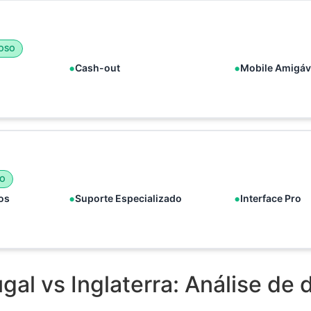
OSO
Cash-out
Mobile Amigáv
TO
os
Suporte Especializado
Interface Pro
ugal vs Inglaterra: Análise d