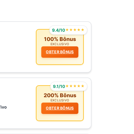
9.4/10
★★★★★
100% Bônus
EXCLUSIVO
OBTER BÔNUS
9.1/10
★★★★★
200% Bônus
EXCLUSIVO
Vivo
OBTER BÔNUS