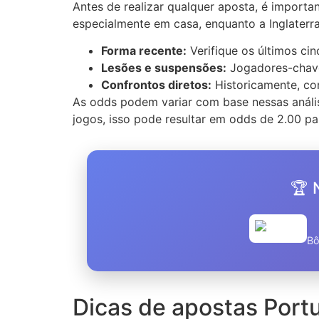
Antes de realizar qualquer aposta, é importa
especialmente em casa, enquanto a Inglaterra
Forma recente:
Verifique os últimos ci
Lesões e suspensões:
Jogadores-chave 
Confrontos diretos:
Historicamente, com
As odds podem variar com base nessas análise
jogos, isso pode resultar em odds de 2.00 pa
🏆 
Bô
Dicas de apostas Portu