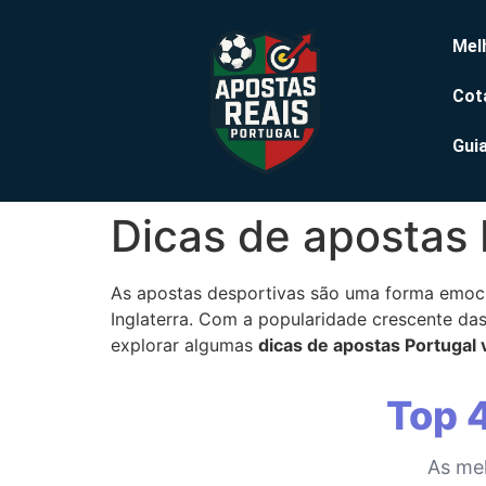
Mel
Cot
Gui
Dicas de apostas 
As apostas desportivas são uma forma emocio
Inglaterra. Com a popularidade crescente das
explorar algumas
dicas de apostas Portugal v
Top 
As mel