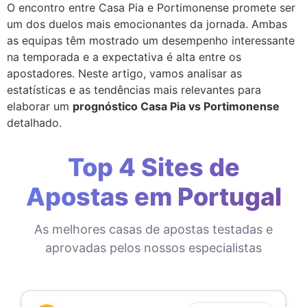
O encontro entre Casa Pia e Portimonense promete ser
um dos duelos mais emocionantes da jornada. Ambas
as equipas têm mostrado um desempenho interessante
na temporada e a expectativa é alta entre os
apostadores. Neste artigo, vamos analisar as
estatísticas e as tendências mais relevantes para
elaborar um
prognóstico Casa Pia vs Portimonense
detalhado.
Top 4 Sites de
Apostas em Portugal
As melhores casas de apostas testadas e
aprovadas pelos nossos especialistas