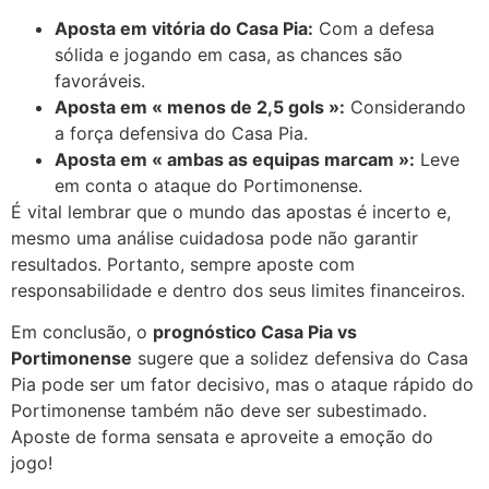
Aposta em vitória do Casa Pia:
Com a defesa
sólida e jogando em casa, as chances são
favoráveis.
Aposta em « menos de 2,5 gols »:
Considerando
a força defensiva do Casa Pia.
Aposta em « ambas as equipas marcam »:
Leve
em conta o ataque do Portimonense.
É vital lembrar que o mundo das apostas é incerto e,
mesmo uma análise cuidadosa pode não garantir
resultados. Portanto, sempre aposte com
responsabilidade e dentro dos seus limites financeiros.
Em conclusão, o
prognóstico Casa Pia vs
Portimonense
sugere que a solidez defensiva do Casa
Pia pode ser um fator decisivo, mas o ataque rápido do
Portimonense também não deve ser subestimado.
Aposte de forma sensata e aproveite a emoção do
jogo!