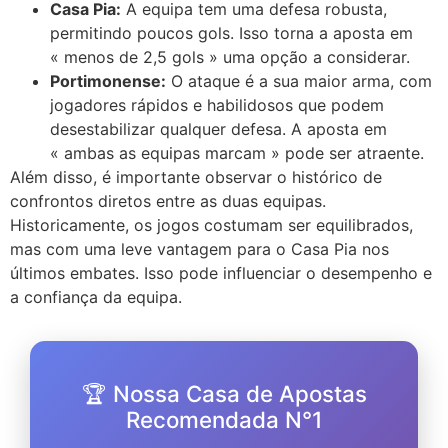
Casa Pia:
A equipa tem uma defesa robusta,
permitindo poucos gols. Isso torna a aposta em
« menos de 2,5 gols » uma opção a considerar.
Portimonense:
O ataque é a sua maior arma, com
jogadores rápidos e habilidosos que podem
desestabilizar qualquer defesa. A aposta em
« ambas as equipas marcam » pode ser atraente.
Além disso, é importante observar o histórico de
confrontos diretos entre as duas equipas.
Historicamente, os jogos costumam ser equilibrados,
mas com uma leve vantagem para o Casa Pia nos
últimos embates. Isso pode influenciar o desempenho e
a confiança da equipa.
🏆 Nossa Casa de Apostas
Recomendada N°1