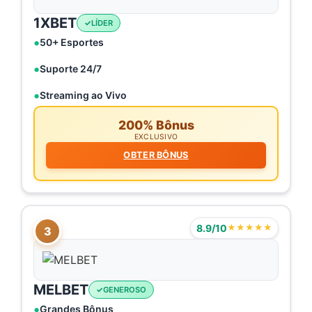
1XBET
LÍDER
50+ Esportes
Suporte 24/7
Streaming ao Vivo
200% Bônus
EXCLUSIVO
OBTER BÔNUS
8.9/10
★★★★★
3
MELBET
GENEROSO
Grandes Bônus