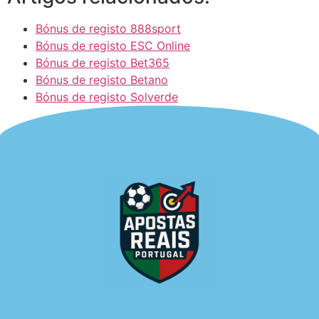
Bónus de registo 888sport
Bónus de registo ESC Online
Bónus de registo Bet365
Bónus de registo Betano
Bónus de registo Solverde