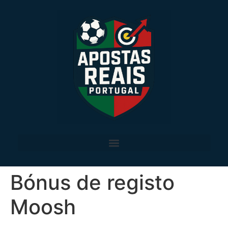
Bónus de registo
Moosh