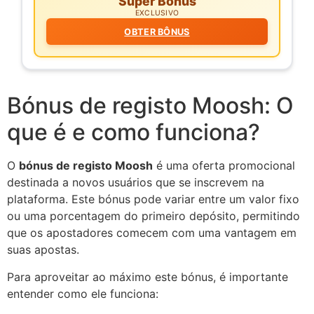
Super Bônus
EXCLUSIVO
OBTER BÔNUS
Bónus de registo Moosh: O
que é e como funciona?
O
bónus de registo Moosh
é uma oferta promocional
destinada a novos usuários que se inscrevem na
plataforma. Este bónus pode variar entre um valor fixo
ou uma porcentagem do primeiro depósito, permitindo
que os apostadores comecem com uma vantagem em
suas apostas.
Para aproveitar ao máximo este bónus, é importante
entender como ele funciona: