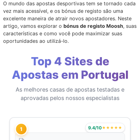
O mundo das apostas desportivas tem se tornado cada
vez mais acessível, e os bónus de registo são uma
excelente maneira de atrair novos apostadores. Neste
artigo, vamos explorar o
bónus de registo Moosh
, suas
características e como você pode maximizar suas
oportunidades ao utilizá-lo.
Top 4 Sites de
Apostas em Portugal
As melhores casas de apostas testadas e
aprovadas pelos nossos especialistas
9.4/10
★★★★★
1