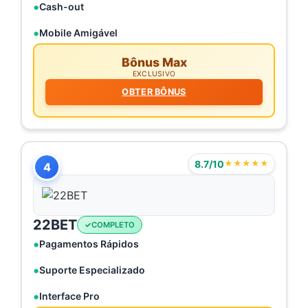
Cash-out
Mobile Amigável
Bônus Max
EXCLUSIVO
OBTER BÔNUS
8.7/10
★★★★★
4
22BET
COMPLETO
Pagamentos Rápidos
Suporte Especializado
Interface Pro