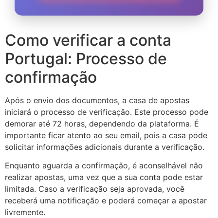
Como verificar a conta
Portugal: Processo de
confirmação
Após o envio dos documentos, a casa de apostas
iniciará o processo de verificação. Este processo pode
demorar até 72 horas, dependendo da plataforma. É
importante ficar atento ao seu email, pois a casa pode
solicitar informações adicionais durante a verificação.
Enquanto aguarda a confirmação, é aconselhável não
realizar apostas, uma vez que a sua conta pode estar
limitada. Caso a verificação seja aprovada, você
receberá uma notificação e poderá começar a apostar
livremente.