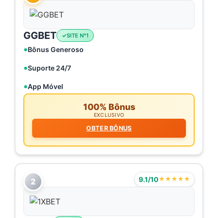
GGBET
SITE N°1
Bônus Generoso
Suporte 24/7
App Móvel
100% Bônus
EXCLUSIVO
OBTER BÔNUS
9.1/10
★★★★★
2