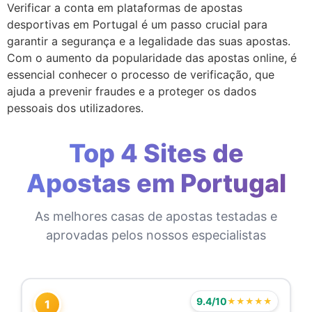
Verificar a conta em plataformas de apostas
desportivas em Portugal é um passo crucial para
garantir a segurança e a legalidade das suas apostas.
Com o aumento da popularidade das apostas online, é
essencial conhecer o processo de verificação, que
ajuda a prevenir fraudes e a proteger os dados
pessoais dos utilizadores.
Top 4 Sites de
Apostas em Portugal
As melhores casas de apostas testadas e
aprovadas pelos nossos especialistas
9.4/10
★★★★★
1