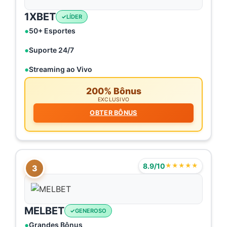
1XBET
LÍDER
50+ Esportes
Suporte 24/7
Streaming ao Vivo
200% Bônus
EXCLUSIVO
OBTER BÔNUS
8.9/10
★★★★★
3
MELBET
GENEROSO
Grandes Bônus