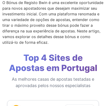
O Bónus de Registo Bwin é uma excelente oportunidade
para novos apostadores que desejam maximizar seu
investimento inicial. Com uma plataforma renomada e
uma variedade de opções de apostas, entender como
tirar o máximo proveito desse bónus pode fazer a
diferença na sua experiência de apostas. Neste artigo,
vamos explorar os detalhes desse bónus e como
utilizá-lo de forma eficaz.
Top 4 Sites de
Apostas em Portugal
As melhores casas de apostas testadas e
aprovadas pelos nossos especialistas