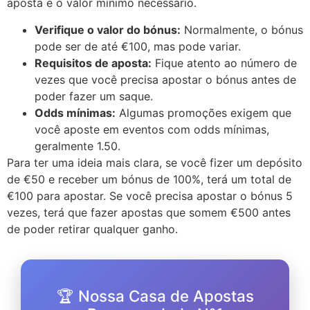
aposta e o valor mínimo necessário.
Verifique o valor do bónus:
Normalmente, o bónus
pode ser de até €100, mas pode variar.
Requisitos de aposta:
Fique atento ao número de
vezes que você precisa apostar o bónus antes de
poder fazer um saque.
Odds mínimas:
Algumas promoções exigem que
você aposte em eventos com odds mínimas,
geralmente 1.50.
Para ter uma ideia mais clara, se você fizer um depósito
de €50 e receber um bónus de 100%, terá um total de
€100 para apostar. Se você precisa apostar o bónus 5
vezes, terá que fazer apostas que somem €500 antes
de poder retirar qualquer ganho.
🏆 Nossa Casa de Apostas