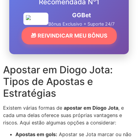
Recomendada N°1
GGBet
Bônus Exclusivo + Suporte 24/7
🎁 REIVINDICAR MEU BÔNUS
Apostar em Diogo Jota:
Tipos de Apostas e
Estratégias
Existem várias formas de
apostar em Diogo Jota
, e
cada uma delas oferece suas próprias vantagens e
riscos. Aqui estão algumas opções a considerar:
Apostas em gols:
Apostar se Jota marcar ou não