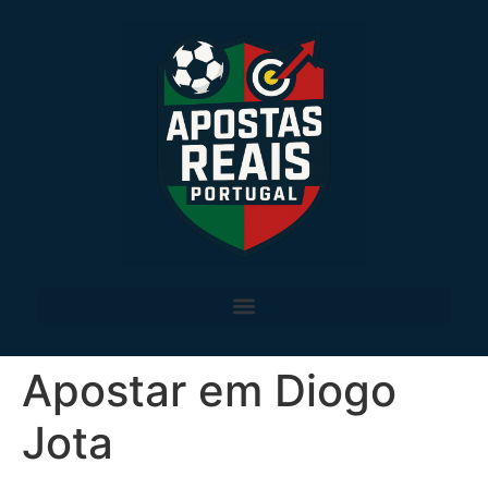
Apostar em Diogo
Jota