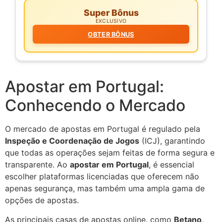
Super Bônus
EXCLUSIVO
OBTER BÔNUS
Apostar em Portugal:
Conhecendo o Mercado
O mercado de apostas em Portugal é regulado pela
Inspeção e Coordenação de Jogos
(ICJ), garantindo
que todas as operações sejam feitas de forma segura e
transparente. Ao
apostar em Portugal
, é essencial
escolher plataformas licenciadas que oferecem não
apenas segurança, mas também uma ampla gama de
opções de apostas.
As principais casas de apostas online, como
Betano,