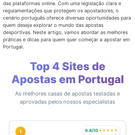
das plataformas online. Com uma legislação clara e
regulamentações que protegem os apostadores, o
cenário português oferece diversas oportunidades para
quem deseja explorar o mundo das apostas
desportivas. Neste artigo, vamos abordar as melhores
práticas e dicas para quem quer começar a apostar em
Portugal.
Top 4 Sites de
Apostas em Portugal
As melhores casas de apostas testadas e
aprovadas pelos nossos especialistas
9.4/10
★★★★★
1