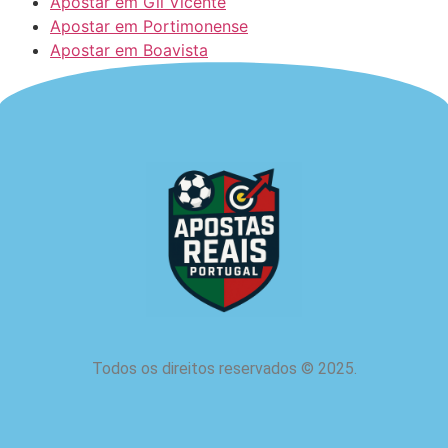
Apostar em Gil Vicente
Apostar em Portimonense
Apostar em Boavista
Todos os direitos reservados
©
2025.