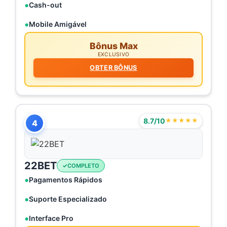
Cash-out
Mobile Amigável
Bônus Max
EXCLUSIVO
OBTER BÔNUS
8.7/10
★★★★★
4
22BET
COMPLETO
Pagamentos Rápidos
Suporte Especializado
Interface Pro