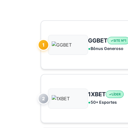
GGBET
SITE N°1
1
Bônus Generoso
1XBET
LÍDER
2
50+ Esportes