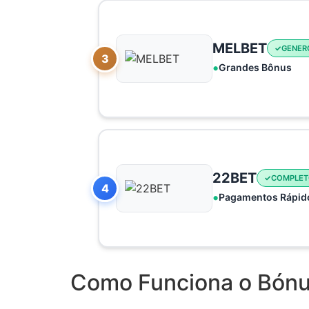
MELBET
GENER
3
Grandes Bônus
22BET
COMPLE
4
Pagamentos Rápid
Como Funciona o Bónu