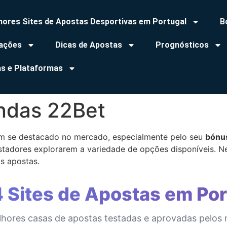
hores Sites de Apostas Desportivas em Portugal
B
ações
Dicas de Apostas
Prognósticos
as e Plataformas
ndas 22Bet
em se destacado no mercado, especialmente pelo seu
bónu
tadores explorarem a variedade de opções disponíveis. N
s apostas.
4 Sites de Apostas em Por
hores casas de apostas testadas e aprovadas pelos