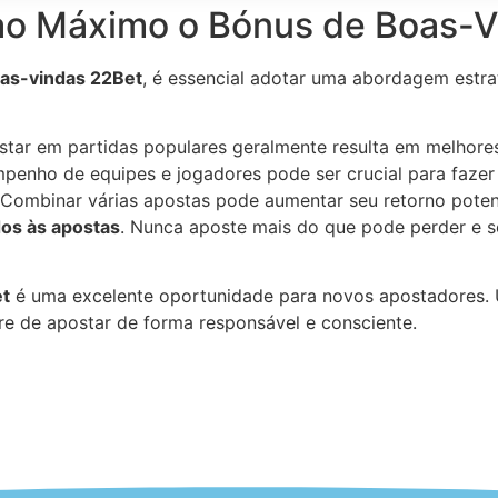
 ao Máximo o Bónus de Boas-
as-vindas 22Bet
, é essencial adotar uma abordagem estr
tar em partidas populares geralmente resulta em melhore
penho de equipes e jogadores pode ser crucial para fazer
Combinar várias apostas pode aumentar seu retorno potenc
dos às apostas
. Nunca aposte mais do que pode perder e 
et
é uma excelente oportunidade para novos apostadores. U
e de apostar de forma responsável e consciente.