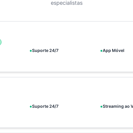
especialistas
Suporte 24/7
App Móvel
Suporte 24/7
Streaming ao 