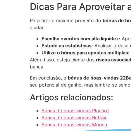
Dicas Para Aproveitar
Para tirar o máximo proveito do
bónus de bo
ajudar:
Escolha eventos com alta liquidez:
Apos
Estude as estatísticas:
Analisar o desem
Utilize o bónus para apostas múltiplas:
Além disso, esteja ciente dos
riscos associa
banca.
Em conclusão, o
bónus de boas-vindas 22B
seu potencial de ganho, mas lembre-se sempr
Artigos relacionados:
Bónus de boas-vindas Placard
Bónus de boas-vindas Betfair
Bónus de boas-vindas Moosh