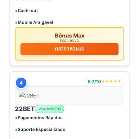
Cash-out
Mobile Amigável
Bônus Max
EXCLUSIVO
OBTER BÔNUS
8.7/10
★★★★★
4
22BET
COMPLETO
Pagamentos Rápidos
Suporte Especializado