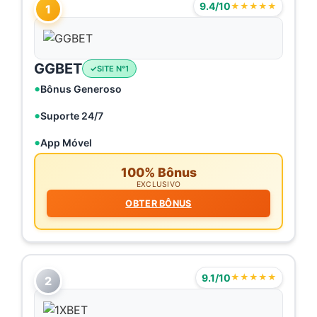
9.4/10
★★★★★
1
GGBET
SITE N°1
Bônus Generoso
Suporte 24/7
App Móvel
100% Bônus
EXCLUSIVO
OBTER BÔNUS
9.1/10
★★★★★
2