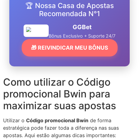
🏆 Nossa Casa de Apostas
Recomendada N°1
GGBet
Bônus Exclusivo + Suporte 24/7
🎁 REIVINDICAR MEU BÔNUS
Como utilizar o Código
promocional Bwin para
maximizar suas apostas
Utilizar o
Código promocional Bwin
de forma
estratégica pode fazer toda a diferença nas suas
apostas. Aqui estão algumas dicas importantes: