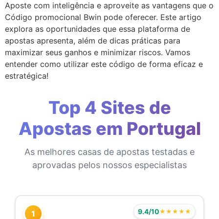
Aposte com inteligência e aproveite as vantagens que o
Código promocional Bwin pode oferecer. Este artigo
explora as oportunidades que essa plataforma de
apostas apresenta, além de dicas práticas para
maximizar seus ganhos e minimizar riscos. Vamos
entender como utilizar este código de forma eficaz e
estratégica!
Top 4 Sites de
Apostas em Portugal
As melhores casas de apostas testadas e
aprovadas pelos nossos especialistas
9.4/10
★★★★★
1