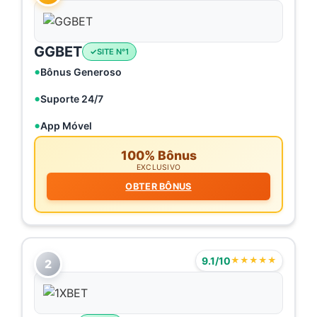
GGBET
SITE N°1
Bônus Generoso
Suporte 24/7
App Móvel
100% Bônus
EXCLUSIVO
OBTER BÔNUS
9.1/10
★★★★★
2