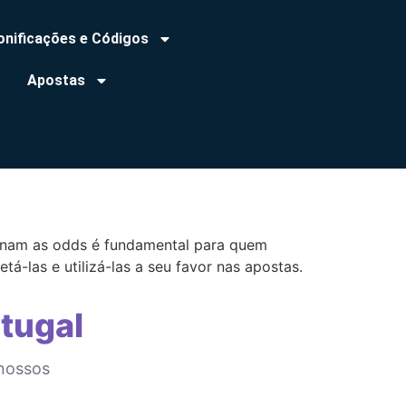
onificações e Códigos
Apostas
ionam as odds é fundamental para quem
á-las e utilizá-las a seu favor nas apostas.
tugal
 nossos