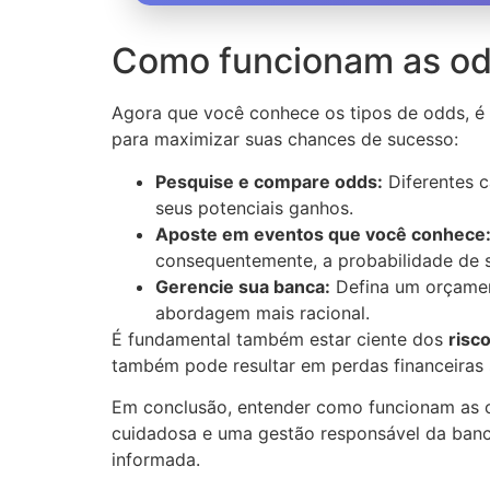
Como funcionam as odd
Agora que você conhece os tipos de odds, é 
para maximizar suas chances de sucesso:
Pesquise e compare odds:
Diferentes 
seus potenciais ganhos.
Aposte em eventos que você conhece
consequentemente, a probabilidade de 
Gerencie sua banca:
Defina um orçament
abordagem mais racional.
É fundamental também estar ciente dos
risc
também pode resultar em perdas financeiras s
Em conclusão, entender como funcionam as o
cuidadosa e uma gestão responsável da banc
informada.