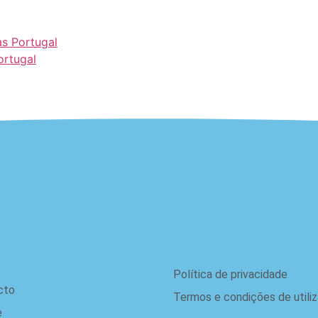
as Portugal
ortugal
bre nós
Legal
Política de privacidade
cto
Termos e condições de utili
e