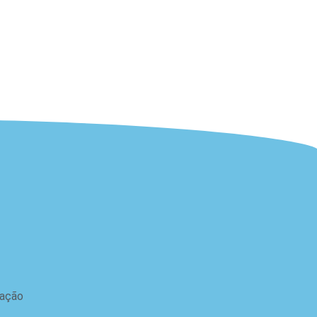
zação