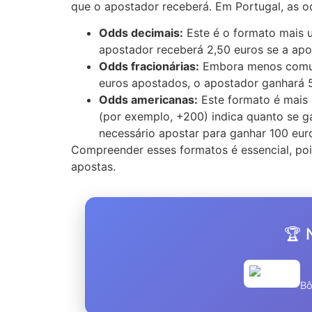
que o apostador receberá. Em Portugal, as o
Odds decimais:
Este é o formato mais u
apostador receberá 2,50 euros se a apo
Odds fracionárias:
Embora menos comuns
euros apostados, o apostador ganhará 5
Odds americanas:
Este formato é mais 
(por exemplo, +200) indica quanto se g
necessário apostar para ganhar 100 eur
Compreender esses formatos é essencial, poi
apostas.
🏆 
Bô