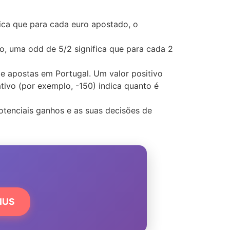
ica que para cada euro apostado, o
 uma odd de 5/2 significa que para cada 2
e apostas em Portugal. Um valor positivo
ivo (por exemplo, -150) indica quanto é
tenciais ganhos e as suas decisões de
NUS