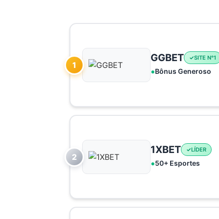
GGBET
SITE N°1
1
Bônus Generoso
1XBET
LÍDER
2
50+ Esportes