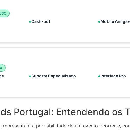
OSO
Cash-out
Mobile Amigáv
TO
os
Suporte Especializado
Interface Pro
ds Portugal: Entendendo os 
 representam a probabilidade de um evento ocorrer e, c