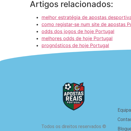
Artigos relacionados:
melhor estratégia de apostas desportiv
como registar-se num site de apostas P
odds dos jogos de hoje Portugal
melhores odds de hoje Portugal
prognósticos de hoje Portugal
so
Equipa
Conta
Todos os direitos reservados
©
Blogu