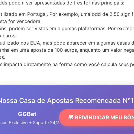
dds podem ser apresentadas de três formas principais:
tilizado em Portugal. Por exemplo, uma odd de 2.50 signif
sta for vencedora.
, podem ser vistas em algumas plataformas. Por exemplo,
 euros.
utilizado nos EUA, mas pode aparecer em algumas casas d
anha em uma aposta de 100 euros, enquanto um valor negat
os.
s impacta diretamente na forma como você calcula seus po
Nossa Casa de Apostas Recomendada N°1
GGBet
🎁 REIVINDICAR MEU BÔ
nus Exclusivo + Suporte 24/7