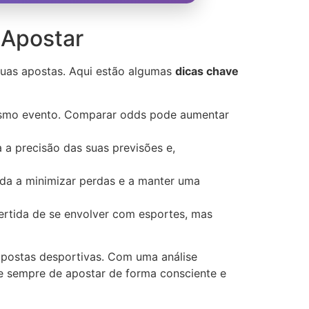
 Apostar
suas apostas. Aqui estão algumas
dicas chave
esmo evento. Comparar odds pode aumentar
a precisão das suas previsões e,
uda a minimizar perdas e a manter uma
ertida de se envolver com esportes, mas
apostas desportivas. Com uma análise
e sempre de apostar de forma consciente e