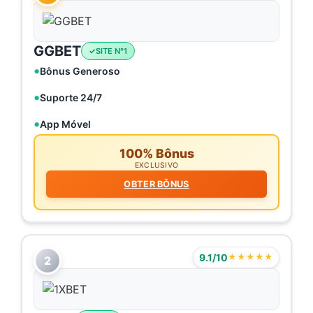
GGBET
SITE N°1
Bônus Generoso
Suporte 24/7
App Móvel
100% Bônus
EXCLUSIVO
OBTER BÔNUS
9.1/10
★★★★★
2