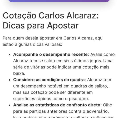
Cotação Carlos Alcaraz:
Dicas para Apostar
Para quem deseja apostar em Carlos Alcaraz, aqui
estão algumas dicas valiosas:
Acompanhe o desempenho recente:
Avalie como
Alcaraz tem se saído em seus últimos jogos. Uma
série de vitórias pode indicar uma cotação mais
baixa.
Considere as condições da quadra:
Alcaraz tem
um desempenho notável em quadras de saibro,
mas sua cotação pode ser diferente em
superfícies rápidas como o piso duro.
Analise as estatísticas de confronto direto:
Olhe
para as partidas anteriores contra o adversário.
Isso pode ajudar a prever o resultado e influenciar