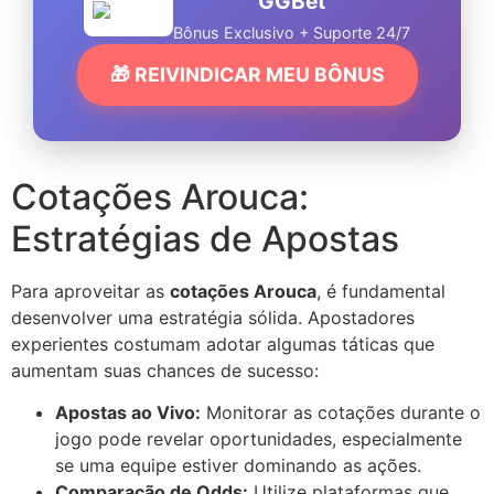
GGBet
Bônus Exclusivo + Suporte 24/7
🎁 REIVINDICAR MEU BÔNUS
Cotações Arouca:
Estratégias de Apostas
Para aproveitar as
cotações Arouca
, é fundamental
desenvolver uma estratégia sólida. Apostadores
experientes costumam adotar algumas táticas que
aumentam suas chances de sucesso:
Apostas ao Vivo:
Monitorar as cotações durante o
jogo pode revelar oportunidades, especialmente
se uma equipe estiver dominando as ações.
Comparação de Odds:
Utilize plataformas que