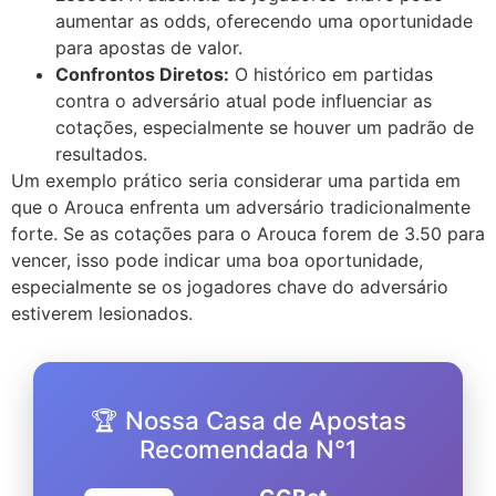
aumentar as odds, oferecendo uma oportunidade
para apostas de valor.
Confrontos Diretos:
O histórico em partidas
contra o adversário atual pode influenciar as
cotações, especialmente se houver um padrão de
resultados.
Um exemplo prático seria considerar uma partida em
que o Arouca enfrenta um adversário tradicionalmente
forte. Se as cotações para o Arouca forem de 3.50 para
vencer, isso pode indicar uma boa oportunidade,
especialmente se os jogadores chave do adversário
estiverem lesionados.
🏆 Nossa Casa de Apostas
Recomendada N°1