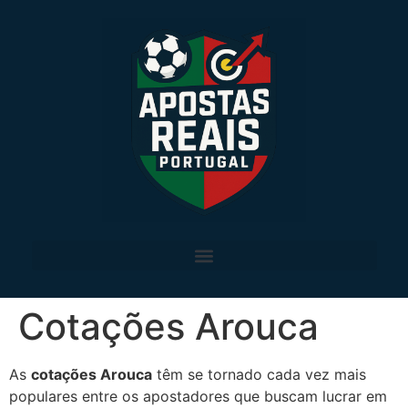
Cotações Arouca
As
cotações Arouca
têm se tornado cada vez mais
populares entre os apostadores que buscam lucrar em