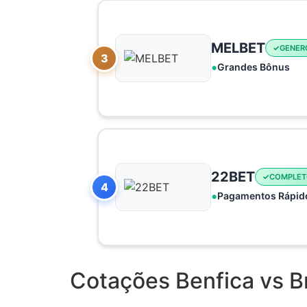
MELBET
GENER
3
Grandes Bônus
22BET
COMPLE
4
Pagamentos Rápid
Cotações Benfica vs B