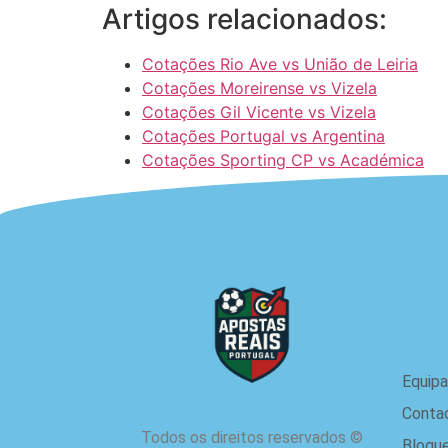
Artigos relacionados:
Cotações Rio Ave vs União de Leiria
Cotações Moreirense vs Vizela
Cotações Gil Vicente vs Vizela
Cotações Portugal vs Argentina
Cotações Sporting CP vs Académica
so
Equipa
Conta
Todos os direitos reservados
©
Blogu