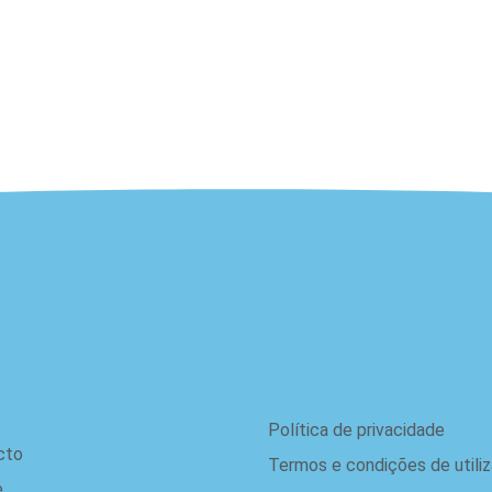
bre nós
Legal
Política de privacidade
cto
Termos e condições de utili
e