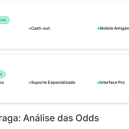
OSO
Cash-out
Mobile Amigáv
TO
os
Suporte Especializado
Interface Pro
raga: Análise das Odds