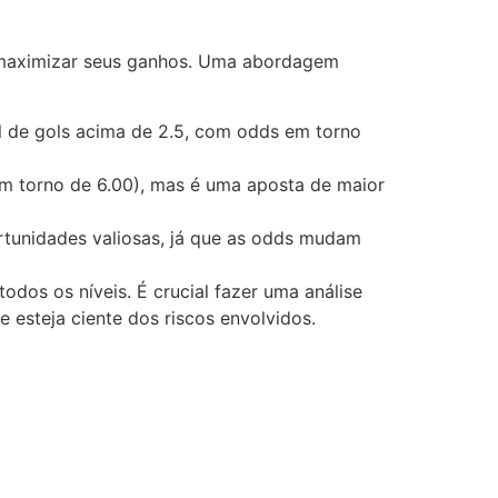
a maximizar seus ganhos. Uma abordagem
l de gols acima de 2.5, com odds em torno
m torno de 6.00), mas é uma aposta de maior
tunidades valiosas, já que as odds mudam
os os níveis. É crucial fazer uma análise
 esteja ciente dos riscos envolvidos.