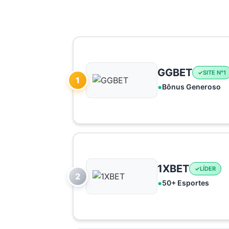
GGBET
SITE N°1
1
Bônus Generoso
1XBET
LÍDER
2
50+ Esportes