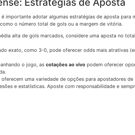
ense: Estratégias de Aposta
, é importante adotar algumas estratégias de aposta par
 como o número total de gols ou a margem de vitória.
édia alta de gols marcados, considere uma aposta no tota
do exato, como 3-0, pode oferecer odds mais atrativas (e
panhando o jogo, as
cotações ao vivo
podem oferecer opor
da.
oferecem uma variedade de opções para apostadores de tod
esões e estatísticas. Aposte com responsabilidade e sempre