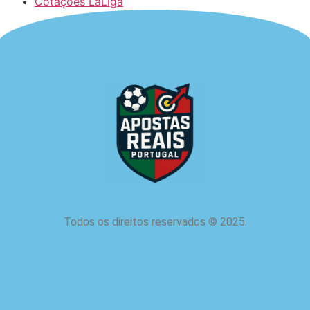
Cotações LaLiga
Todos os direitos reservados
©
2025.