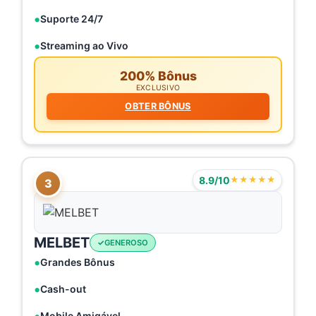
Suporte 24/7
Streaming ao Vivo
200% Bônus
EXCLUSIVO
OBTER BÔNUS
8.9/10
★★★★★
3
MELBET
GENEROSO
Grandes Bônus
Cash-out
Mobile Amigável