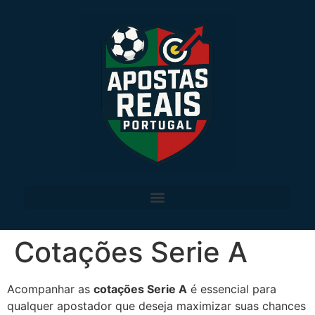
Cotações Serie A
Acompanhar as
cotações Serie A
é essencial para
qualquer apostador que deseja maximizar suas chances