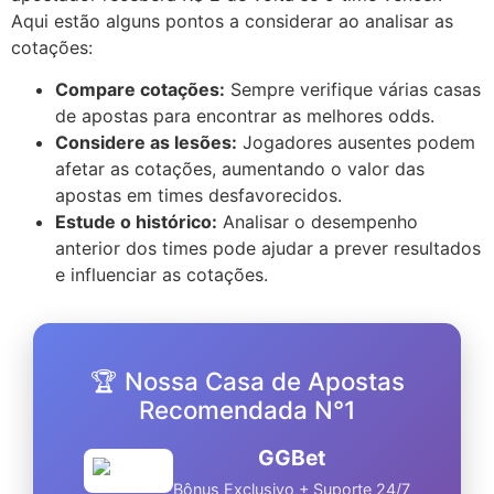
Aqui estão alguns pontos a considerar ao analisar as
cotações:
Compare cotações:
Sempre verifique várias casas
de apostas para encontrar as melhores odds.
Considere as lesões:
Jogadores ausentes podem
afetar as cotações, aumentando o valor das
apostas em times desfavorecidos.
Estude o histórico:
Analisar o desempenho
anterior dos times pode ajudar a prever resultados
e influenciar as cotações.
🏆 Nossa Casa de Apostas
Recomendada N°1
GGBet
Bônus Exclusivo + Suporte 24/7