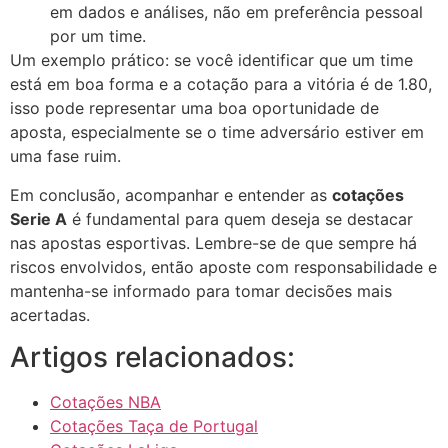
em dados e análises, não em preferência pessoal
por um time.
Um exemplo prático: se você identificar que um time
está em boa forma e a cotação para a vitória é de 1.80,
isso pode representar uma boa oportunidade de
aposta, especialmente se o time adversário estiver em
uma fase ruim.
Em conclusão, acompanhar e entender as
cotações
Serie A
é fundamental para quem deseja se destacar
nas apostas esportivas. Lembre-se de que sempre há
riscos envolvidos, então aposte com responsabilidade e
mantenha-se informado para tomar decisões mais
acertadas.
Artigos relacionados:
Cotações NBA
Cotações Taça de Portugal