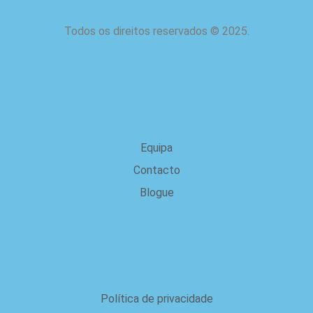
Todos os direitos reservados
©
2025.
sobre nós
Equipa
Contacto
Blogue
Legal
Política de privacidade