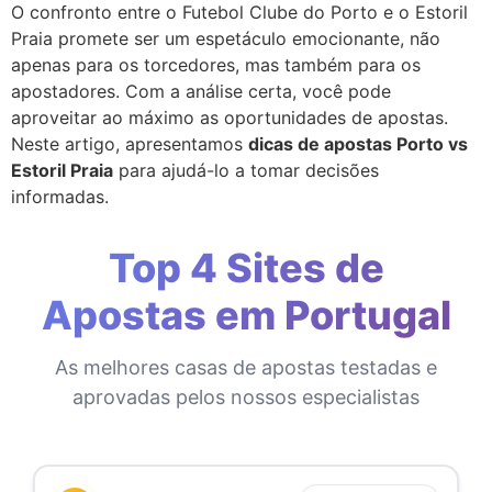
O confronto entre o Futebol Clube do Porto e o Estoril
Praia promete ser um espetáculo emocionante, não
apenas para os torcedores, mas também para os
apostadores. Com a análise certa, você pode
aproveitar ao máximo as oportunidades de apostas.
Neste artigo, apresentamos
dicas de apostas Porto vs
Estoril Praia
para ajudá-lo a tomar decisões
informadas.
Top 4 Sites de
Apostas em Portugal
As melhores casas de apostas testadas e
aprovadas pelos nossos especialistas