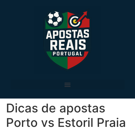
Dicas de apostas
Porto vs Estoril Praia