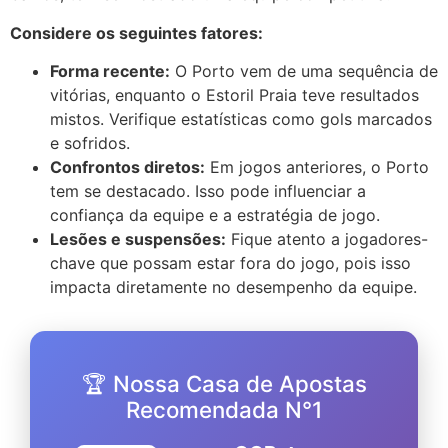
Considere os seguintes fatores:
Forma recente:
O Porto vem de uma sequência de
vitórias, enquanto o Estoril Praia teve resultados
mistos. Verifique estatísticas como gols marcados
e sofridos.
Confrontos diretos:
Em jogos anteriores, o Porto
tem se destacado. Isso pode influenciar a
confiança da equipe e a estratégia de jogo.
Lesões e suspensões:
Fique atento a jogadores-
chave que possam estar fora do jogo, pois isso
impacta diretamente no desempenho da equipe.
🏆 Nossa Casa de Apostas
Recomendada N°1