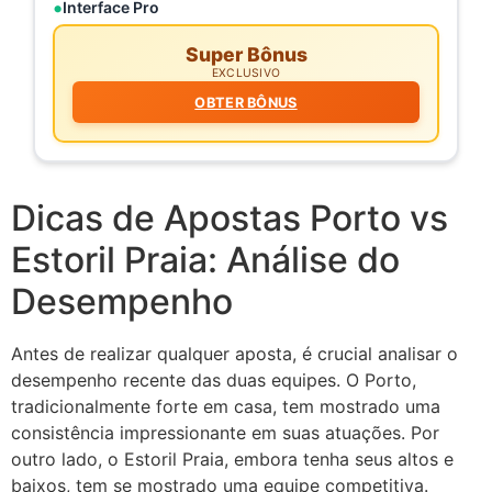
Interface Pro
Super Bônus
EXCLUSIVO
OBTER BÔNUS
Dicas de Apostas Porto vs
Estoril Praia: Análise do
Desempenho
Antes de realizar qualquer aposta, é crucial analisar o
desempenho recente das duas equipes. O Porto,
tradicionalmente forte em casa, tem mostrado uma
consistência impressionante em suas atuações. Por
outro lado, o Estoril Praia, embora tenha seus altos e
baixos, tem se mostrado uma equipe competitiva.