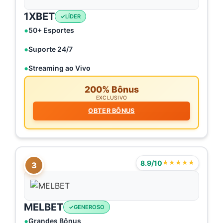
1XBET
LÍDER
50+ Esportes
Suporte 24/7
Streaming ao Vivo
200% Bônus
EXCLUSIVO
OBTER BÔNUS
8.9/10
★★★★★
3
MELBET
GENEROSO
Grandes Bônus