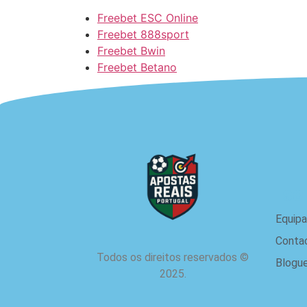
Freebet ESC Online
Freebet 888sport
Freebet Bwin
Freebet Betano
so
Equipa
Conta
Todos os direitos reservados
©
Blogu
2025.