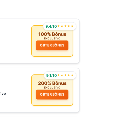
9.4/10
★★★★★
100% Bônus
EXCLUSIVO
OBTER BÔNUS
9.1/10
★★★★★
200% Bônus
EXCLUSIVO
Vivo
OBTER BÔNUS