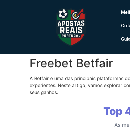
Mel
Cot
Gui
Freebet Betfair
A Betfair é uma das principais plataformas d
experientes. Neste artigo, vamos explorar c
seus ganhos.
Top 
As mel