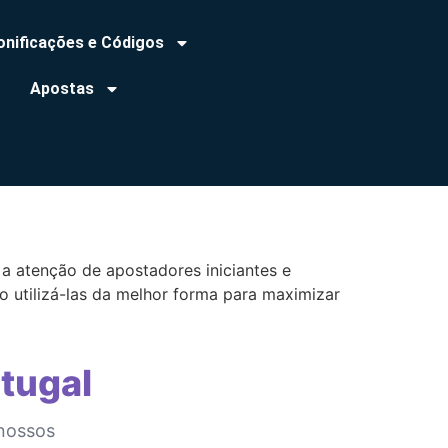
onificações e Códigos
Apostas
 a atenção de apostadores iniciantes e
o utilizá-las da melhor forma para maximizar
tugal
 nossos