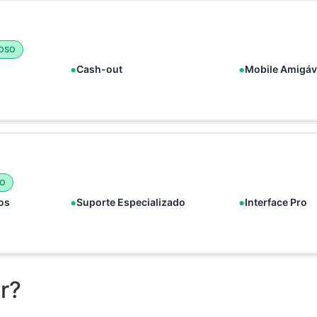
OSO
Cash-out
Mobile Amigáv
TO
os
Suporte Especializado
Interface Pro
r?