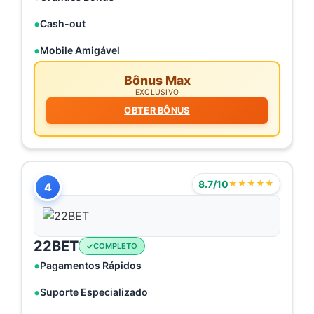
Cash-out
Mobile Amigável
Bônus Max
EXCLUSIVO
OBTER BÔNUS
8.7/10
★★★★★
4
22BET
COMPLETO
Pagamentos Rápidos
Suporte Especializado