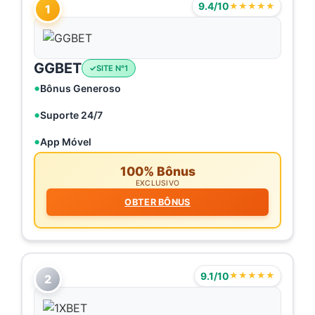
9.4/10
★★★★★
1
GGBET
SITE N°1
Bônus Generoso
Suporte 24/7
App Móvel
100% Bônus
EXCLUSIVO
OBTER BÔNUS
9.1/10
★★★★★
2