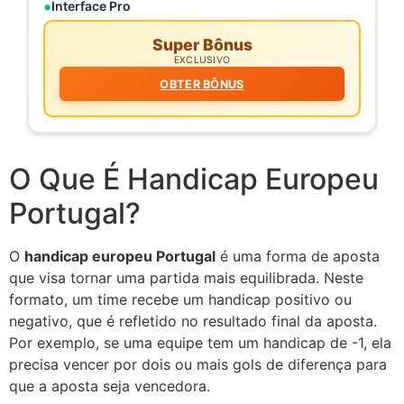
Interface Pro
Super Bônus
EXCLUSIVO
OBTER BÔNUS
O Que É Handicap Europeu
Portugal?
O
handicap europeu Portugal
é uma forma de aposta
que visa tornar uma partida mais equilibrada. Neste
formato, um time recebe um handicap positivo ou
negativo, que é refletido no resultado final da aposta.
Por exemplo, se uma equipe tem um handicap de -1, ela
precisa vencer por dois ou mais gols de diferença para
que a aposta seja vencedora.