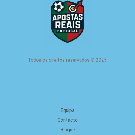
Todos os direitos reservados
©
2025.
sobre nós
Equipa
Contacto
Blogue