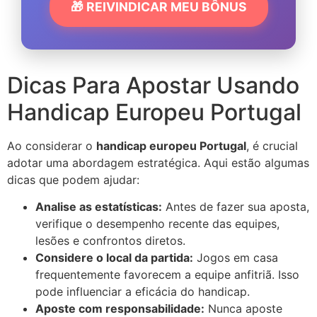
🎁 REIVINDICAR MEU BÔNUS
Dicas Para Apostar Usando
Handicap Europeu Portugal
Ao considerar o
handicap europeu Portugal
, é crucial
adotar uma abordagem estratégica. Aqui estão algumas
dicas que podem ajudar:
Analise as estatísticas:
Antes de fazer sua aposta,
verifique o desempenho recente das equipes,
lesões e confrontos diretos.
Considere o local da partida:
Jogos em casa
frequentemente favorecem a equipe anfitriã. Isso
pode influenciar a eficácia do handicap.
Aposte com responsabilidade:
Nunca aposte