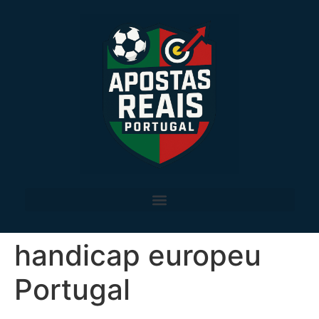
handicap europeu
Portugal