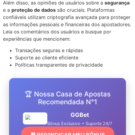
Além disso, as opiniões de usuários sobre a
segurança
e a
proteção de dados
são cruciais. Plataformas
confiáveis utilizam criptografia avançada para proteger
as informações pessoais e financeiras dos apostadores.
Leia os comentários dos usuários e busque por
experiências que mencionem:
Transações seguras e rápidas
Suporte ao cliente eficiente
Políticas transparentes de privacidade
🏆 Nossa Casa de Apostas
Recomendada N°1
GGBet
Bônus Exclusivo + Suporte 24/7
🎁 REIVINDICAR MEU BÔNUS