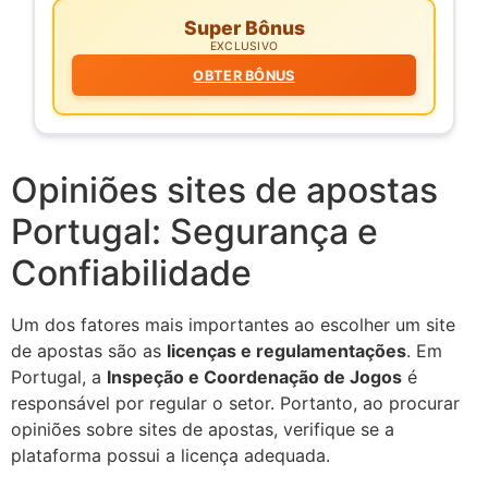
Super Bônus
EXCLUSIVO
OBTER BÔNUS
Opiniões sites de apostas
Portugal: Segurança e
Confiabilidade
Um dos fatores mais importantes ao escolher um site
de apostas são as
licenças e regulamentações
. Em
Portugal, a
Inspeção e Coordenação de Jogos
é
responsável por regular o setor. Portanto, ao procurar
opiniões sobre sites de apostas, verifique se a
plataforma possui a licença adequada.