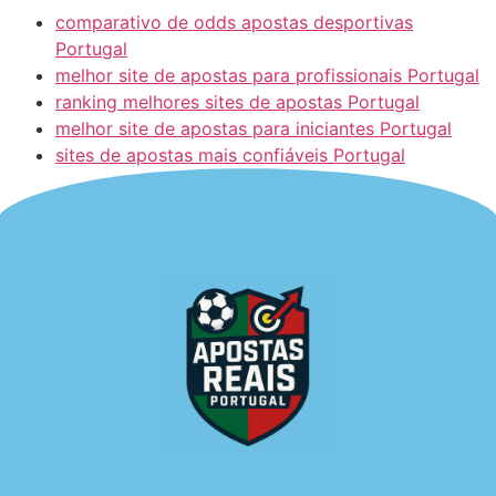
comparativo de odds apostas desportivas
Portugal
melhor site de apostas para profissionais Portugal
ranking melhores sites de apostas Portugal
melhor site de apostas para iniciantes Portugal
sites de apostas mais confiáveis Portugal