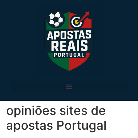
opiniões sites de
apostas Portugal