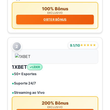
100% Bônus
EXCLUSIVO
OBTER BÔNUS
9.1/10
★★★★★
2
1XBET
LÍDER
50+ Esportes
Suporte 24/7
Streaming ao Vivo
200% Bônus
EXCLUSIVO