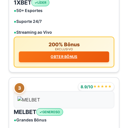
1XBET
LÍDER
50+ Esportes
Suporte 24/7
Streaming ao Vivo
200% Bônus
EXCLUSIVO
OBTER BÔNUS
8.9/10
★★★★★
3
MELBET
GENEROSO
Grandes Bônus