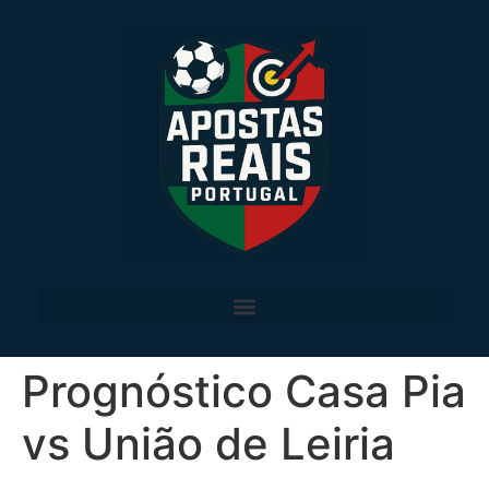
Prognóstico Casa Pia
vs União de Leiria