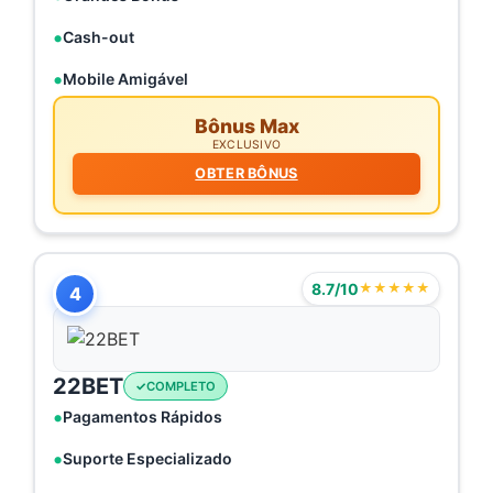
Cash-out
Mobile Amigável
Bônus Max
EXCLUSIVO
OBTER BÔNUS
8.7/10
★★★★★
4
22BET
COMPLETO
Pagamentos Rápidos
Suporte Especializado