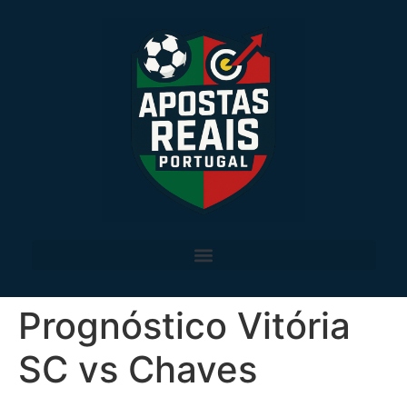
Prognóstico Vitória
SC vs Chaves