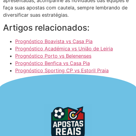
apresentadas, acompanhe as novidades das equipes e
faça suas apostas com cautela, sempre lembrando de
diversificar suas estratégias.
Artigos relacionados:
Prognóstico Boavista vs Casa Pia
Prognóstico Académica vs União de Leiria
Prognóstico Porto vs Belenenses
Prognóstico Benfica vs Casa Pia
Prognóstico Sporting CP vs Estoril Praia