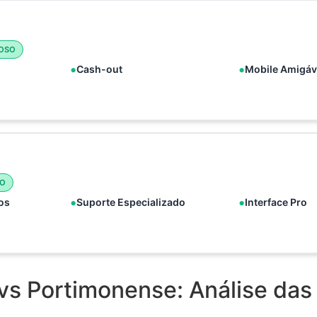
OSO
Cash-out
Mobile Amigáv
TO
os
Suporte Especializado
Interface Pro
 vs Portimonense: Análise da