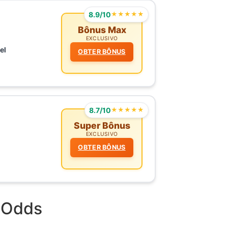
8.9/10
★★★★★
Bônus Max
EXCLUSIVO
el
OBTER BÔNUS
8.7/10
★★★★★
Super Bônus
EXCLUSIVO
OBTER BÔNUS
s Odds