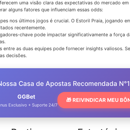
ferecem uma visão clara das expectativas do mercado em
rar alguns fatores que influenciam essas odds:
pes nos últimos jogos é crucial. O Estoril Praia, jogando e
ultados recentemente.
ogadores-chave pode impactar significativamente a força da
as.
os entre as duas equipes pode fornecer insights valiosos.
uas decisões.
Nossa Casa de Apostas Recomendada N°1
GGBet
🎁 REIVINDICAR MEU BÔ
nus Exclusivo + Suporte 24/7