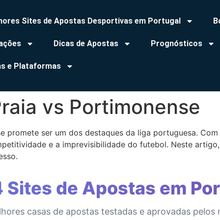
hores Sites de Apostas Desportivas em Portugal
B
ações
Dicas de Apostas
Prognósticos
as e Plataformas
Praia vs Portimonense
nse promete ser um dos destaques da liga portuguesa. Com
petitividade e a imprevisibilidade do futebol. Neste artig
esso.
4 Sites de Apostas em Por
hores casas de apostas testadas e aprovadas pelos