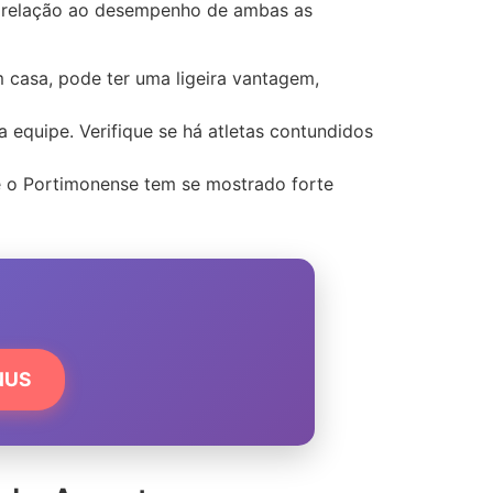
 relação ao desempenho de ambas as
m casa, pode ter uma ligeira vantagem,
 equipe. Verifique se há atletas contundidos
 Se o Portimonense tem se mostrado forte
NUS