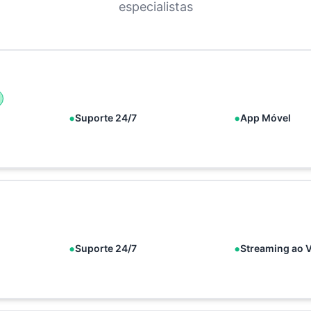
especialistas
Suporte 24/7
App Móvel
Suporte 24/7
Streaming ao 