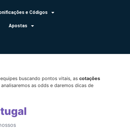
onificações e Códigos
Apostas
 equipes buscando pontos vitais, as
cotações
o, analisaremos as odds e daremos dicas de
tugal
 nossos