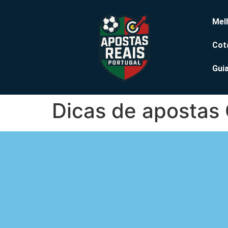
Mel
Cot
Gui
Dicas de apostas 
Dicas de apostas G