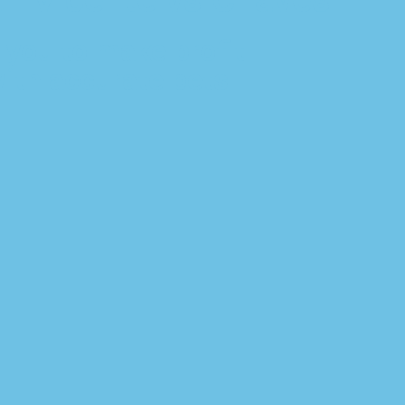
 you to make profit
ith accurate bets