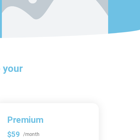
e your
Premium
$59
/month